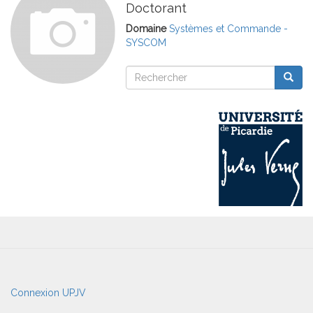
Doctorant
Domaine
Systèmes et Commande -
SYSCOM
Rechercher
Reche
Rechercher
User
Connexion UPJV
account