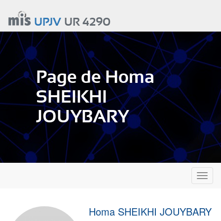
Aller
au
UPJV
UR 4290
contenu
principal
Page de Homa
SHEIKHI
JOUYBARY
Toggl
naviga
Homa SHEIKHI JOUYBARY