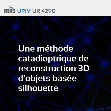
Aller
au
UPJV
UR 4290
contenu
principal
Une méthode
catadioptrique de
reconstruction 3D
d'objets basée
silhouette