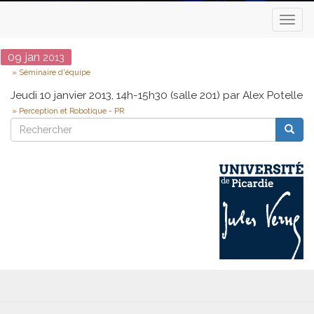
Toggl
naviga
Date
09
jan
2013
Type
Séminaire d'équipe
Jeudi 10 janvier 2013, 14h-15h30 (salle 201) par Alex Potelle
Perception et Robotique - PR
Rechercher
Reche
Rechercher