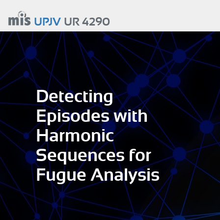
Aller
au
UPJV
UR 4290
contenu
principal
Detecting
Episodes with
Harmonic
Sequences for
Fugue Analysis