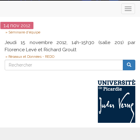
Toggl
naviga
Date
14
nov
2012
Type
Séminaire d'équipe
Jeudi 15 novembre 2012, 14h-15h30 (salle 201) par
Florence Levé et Richard Groult
Réseaux et Données - REDO
Rechercher
Reche
Rechercher