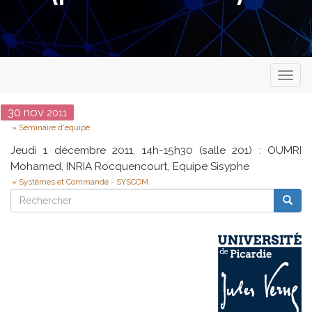
Toggl
naviga
Date
30
nov
2011
Type
Séminaire d'équipe
Jeudi 1 décembre 2011, 14h-15h30 (salle 201) : OUMRI
Mohamed, INRIA Rocquencourt, Equipe Sisyphe
Systèmes et Commande - SYSCOM
Rechercher
Reche
Rechercher