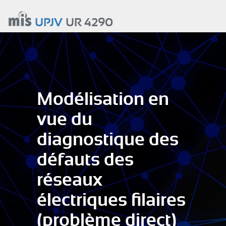
Aller
au
UPJV
UR 4290
contenu
principal
Modélisation en
vue du
diagnostique des
défauts des
réseaux
électriques filaires
(problème direct)