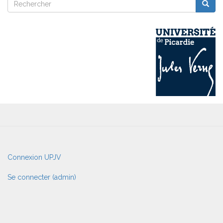
Reche
Rechercher
User
Connexion UPJV
account
menu
Se connecter (admin)