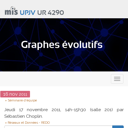
Aller
au
UPJV
UR 4290
contenu
principal
Graphes évolutifs
Toggl
naviga
Date
16
nov
2011
Type
Séminaire d'équipe
Jeudi 17 novembre 2011, 14h-15h30 (salle 201) par
Sébastien Choplin.
Réseaux et Données - REDO
Rechercher