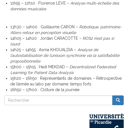
11h55 – 12h10 : Florence LEVE –
Analyse multi-échelle des
données musicales
13h30 – 14h00 : Guillaume CARON –
Robotique, patrimoine :
Allers-retour en perception visuelle
14h05 – 14h20 : Jordan CARACOTTE –
ROS2 n’est pas si
lourd
14h25 – 14h55 : Asma KHOUALDIA –
Analyse de
l’autostabilisation de l’unisson synchrone via la
satisfiabilité
propositionnelle
15h00 – 15h15 : Hadi MEKDAD –
Decentralized Federated
Learning for Patient Data Analysis
15h20 – 16h50 : Représentants de domaines – Rétrospective
de l’année au labo par domaine, temps forts
16h50 – 17h00 : Clôture de la journée
Rechercher
Reche
Rechercher