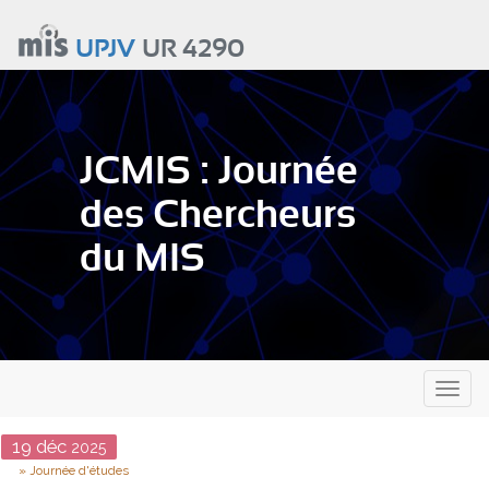
Aller
au
UPJV
UR 4290
contenu
principal
JCMIS : Journée
des Chercheurs
du MIS
Toggl
naviga
Date
19
déc
2025
Type
Journée d'études