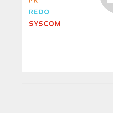
User
account
menu