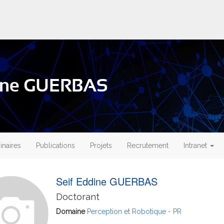
dine GUERBAS
naires
Publications
Projets
Recrutement
Intranet
Seif Eddine GUERBAS
Doctorant
Domaine
Perception et Robotique - PR