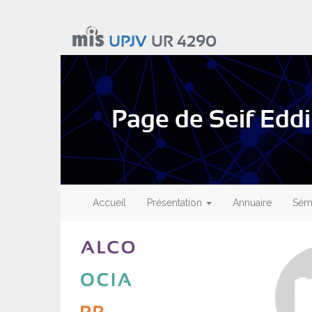
Aller
au
UPJV
UR 4290
contenu
principal
Page de Seif Ed
Main
navigation
Accueil
Présentation
Annuaire
Sémi