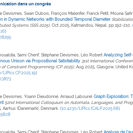
ication dans un congrès
 Devismes, Swan Dubois, François Malenfer, Franck Petit, Mouna Safir
on in Dynamic Networks with Bounded Temporal Diameter
Stabilizati
ibuted Systems (SSS 2025)
, Oct 2025, Katmandou, Nepal. pp.192-210,
_16⟩
08295
oualdia, Sami Cherif, Stéphane Devismes, Léo Robert
Analyzing Self-S
ous Unison via Propositional Satisfiability
31st International Confere
e of Constraint Programming (CP 2025)
, Aug 2025, Glasgow, United Ki
/LIPIcs.CP.2025.19⟩
03873
e Devismes, Yoann Dieudonné, Arnaud Labourel
Graph Exploration: T
nt
52nd International Colloquium on Automata, Languages, and Pro
5, Aarhus (Danemark), Denmark.
⟨10.4230/LIPIcs.ICALP.2025.68⟩
35828
oualdia, Sami Cherif, Stéphane Devismes, Léo Robert
Analyse de l'au