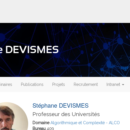
ne DEVISMES
naires
Publications
Projets
Recrutement
Intranet
Stéphane DEVISMES
Professeur des Universités
Domaine
Algorithmique et Complexité - ALCO
Bureau
409