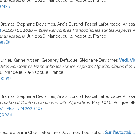
97435
 Bramas, Stéphane Devismes, Anaïs Durand, Pascal Lafourcade, Aniss
s
ALGOTEL 2026 — 28es Rencontres Francophones sur les Aspects A
munications
, Jun 2026, Mandelieu-la-Napoule, France
99789
urnier, Karine Altisen, Geoffrey Defalque, Stéphane Devismes
Vedi, Vi
28es Rencontres Francophones sur les Aspects Algorithmiques des
6, Mandelieu-la-Napoule, France
600992
 Bramas, Stéphane Devismes, Anaïs Durand, Pascal Lafourcade, Aniss
ternational Conference on Fun with Algorithms
, May 2026, Porqueroll
0/LIPIcs.FUN.2026.10⟩
630026
oualdia, Sami Cherif, Stéphane Devismes, Léo Robert
Sur l'autostabil