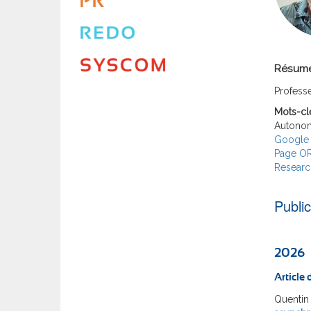
Résum
Professe
Mots-cl
Autono
Google 
Page O
Researc
Publi
2026
Article
Quentin