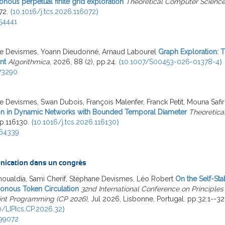
nous perpetual finite grid exploration
Theoretical Computer Scienc
72.
⟨10.1016/j.tcs.2026.116072⟩
54441
e Devismes, Yoann Dieudonné, Arnaud Labourel
Graph Exploration: T
nt
Algorithmica
, 2026, 88 (2), pp.24.
⟨10.1007/S00453-026-01378-4⟩
73290
 Devismes, Swan Dubois, François Malenfer, Franck Petit, Mouna Safir
on in Dynamic Networks with Bounded Temporal Diameter
Theoretica
pp.116130.
⟨10.1016/j.tcs.2026.116130⟩
64339
ication dans un congrès
oualdia, Sami Cherif, Stéphane Devismes, Léo Robert
On the Self-Stab
onous Token Circulation
32nd International Conference on Principles
int Programming (CP 2026)
, Jul 2026, Lisbonne, Portugal. pp.32:1--32
0/LIPIcs.CP.2026.32⟩
99072