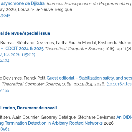
 asynchrone de Dijkstra
Journées Francophones de Programmation pa
May 2026, Louvain- la-Neuve, Belgique
19045
al de revue/special issue
 Bramas, Stéphane Devismes, Partha Sarathi Mandal, Krishendu Mukh
l – ICDCIT 2024 & 2025
Theoretical Computer Science
, 1069, pp.1158
/j.tcs.2026.115812⟩
54124
 Devismes, Franck Petit
Guest editorial – Stabilization safety, and secu
s
Theoretical Computer Science
, 1069, pp.115819, 2026,
⟨10.1016/j.tc
54155
lication, Document de travail
ltisen, Alain Cournier, Geoffrey Defalque, Stéphane Devismes
An O(D)
ing Termination Detection in Arbitrary Rooted Networks
2026
18561