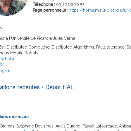
Téléphone :
03 22 82 70 57
Page personnelle :
https://home.mis.u-picardie.fr/
é
ur à l'Université de Picardie Jules Verne
és :
Distributed Computing, Distributed Algorithms, Fault-tolerance, Self
mous Mobile Robots
Scholar
RCID
hgate
cations récentes - Dépôt HAL
 dans une revue
 Bramas, Stéphane Devismes, Anaïs Durand, Pascal Lafourcade, Aniss