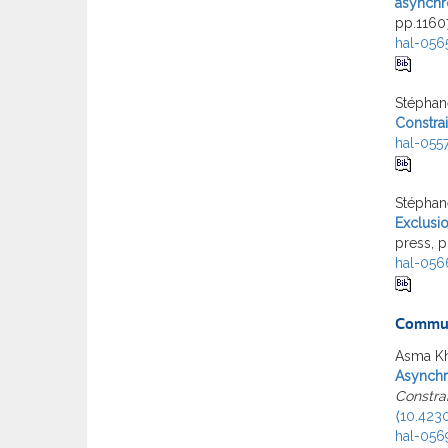
asynchro
pp.1160
hal-056
Stéphan
Constrai
hal-055
Stéphane
Exclusi
press, 
hal-056
Commun
Asma Kh
Asynchr
Constra
⟨10.423
hal-056