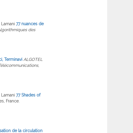
a Lamani
77 nuances de
lgorithmiques des
ci, Terminavi
ALGOTEL
 Télécommunications
,
a Lamani
77 Shades of
es, France.
isation de la circulation