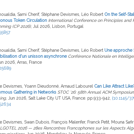
oualdia, Sami Cherif, Stéphane Devismes, Léo Robert
On the Self-Stab
onous Token Circulation
International Conference on Principles and P
ming (CP 2026)
, Jul 2026, Lisbon, Portugal
55857
oualdia, Sami Cherif, Stéphane Devismes, Léo Robert
Une approche S
abilisation d'un unisson asynchrone
Conférence Nationale en Intelligen
Jun 2026, Arras, France
25689
e Devismes, Yoann Dieudonné, Arnaud Labourel
Can Like Attract Like
ous Gathering in Networks
STOC '26: 58th Annual ACM Symposium
ing
, Jun 2026, Salt Lake City UT USA, France. pp.933-942,
⟨10.1145/3
52634
 Devismes, Swan Dubois, François Malenfer, Franck Petit, Mouna Safir
LGOTEL 2026 — 28es Rencontres Francophones sur les Aspects Alg
munications
, Jun 2026, Mandelieu-la-Napoule, France