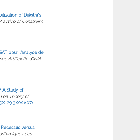
ilization of Dijkstra's
ractice of Constraint
AT pour l'analyse de
ce Artificielle (CNIA
? A Study of
 on Theory of
798129.3800807⟩
Recessus versus
orithmiques des