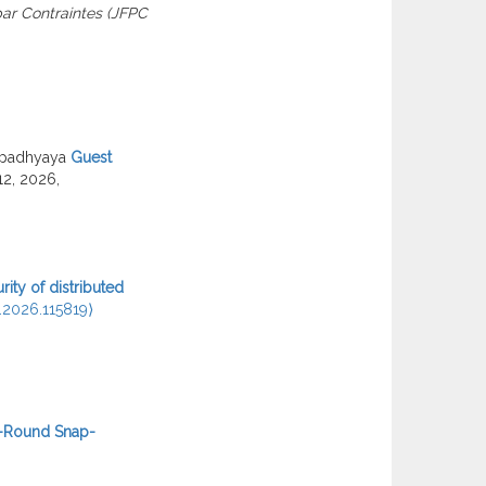
r Contraintes (JFPC
opadhyaya
Guest
12, 2026,
rity of distributed
s.2026.115819⟩
-Round Snap-