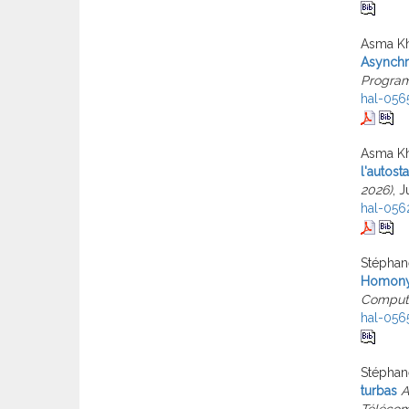
Asma Kh
Asynchr
Program
hal-056
Asma Kh
l'autost
2026)
, 
hal-056
Stéphan
Homonym
Comput
hal-056
Stéphane
turbas
A
Télécom