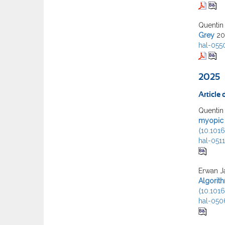
Quentin
Grey
20
hal-055
2025
Article
Quentin
myopic r
⟨10.101
hal-051
Erwan Ja
Algorit
⟨10.1016
hal-050