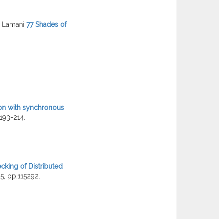
a Lamani
77 Shades of
tion with synchronous
.193-214.
king of Distributed
5, pp.115292.