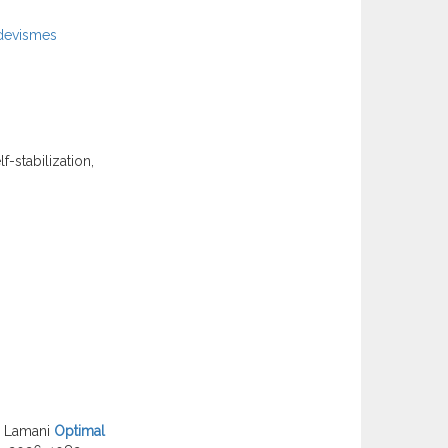
~devismes
-stabilization,
a Lamani
Optimal