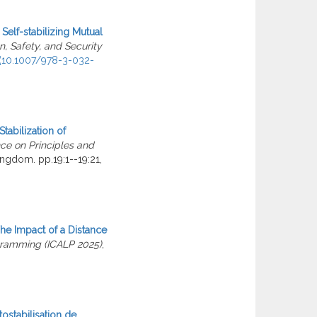
Self-stabilizing Mutual
on, Safety, and Security
⟨10.1007/978-3-032-
tabilization of
nce on Principles and
ngdom. pp.19:1--19:21,
he Impact of a Distance
gramming (ICALP 2025)
,
tostabilisation de