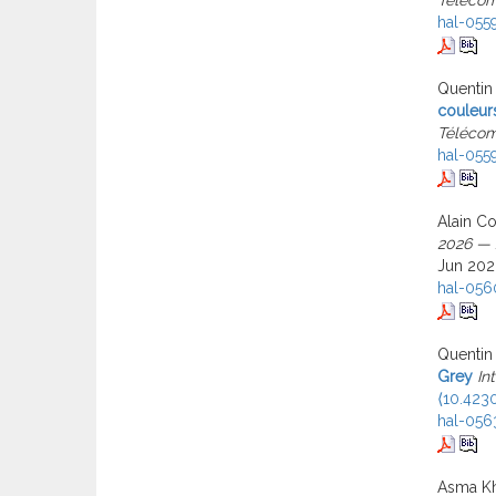
hal-055
Quentin
couleur
Télécom
hal-055
Alain Co
2026 — 
Jun 202
hal-05
Quentin
Grey
In
⟨10.423
hal-05
Asma Kh