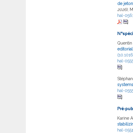
de jeton
2026)
, 
hal-056
N°spéci
Quentin
editoria
⟨10.1016
hal-055
Stéphane
system
hal-055
Pré-pub
Karine A
stabiliz
hal-055