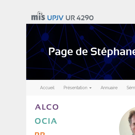
Aller
au
UPJV
UR 4290
contenu
principal
Page de Stépha
Main
navigation
Accueil
Présentation
Annuaire
Sémi