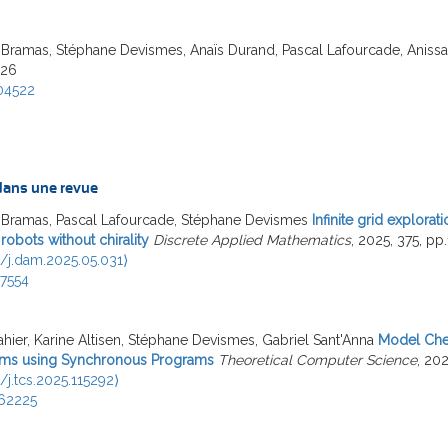
 Bramas, Stéphane Devismes, Anaïs Durand, Pascal Lafourcade, Aniss
26
04522
 dans une revue
 Bramas, Pascal Lafourcade, Stéphane Devismes
Infinite grid explora
obots without chirality
Discrete Applied Mathematics
, 2025, 375, pp
6/j.dam.2025.05.031⟩
17554
hier, Karine Altisen, Stéphane Devismes, Gabriel Sant'Anna
Model Chec
hms using Synchronous Programs
Theoretical Computer Science
, 202
/j.tcs.2025.115292⟩
62225