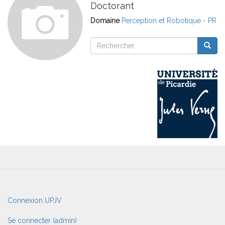
Doctorant
Domaine
Perception et Robotique - PR
Rechercher
Reche
Rechercher
User
Connexion UPJV
account
menu
Se connecter (admin)