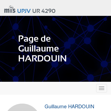
Aller
au
UPJV
UR 4290
contenu
principal
Page de
Guillaume
HARDOUIN
Toggl
naviga
Guillaume HARDOUIN