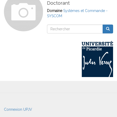
Doctorant
Domaine
Systèmes et Commande -
SYSCOM
Rechercher
Reche
Rechercher
User
Connexion UPJV
account