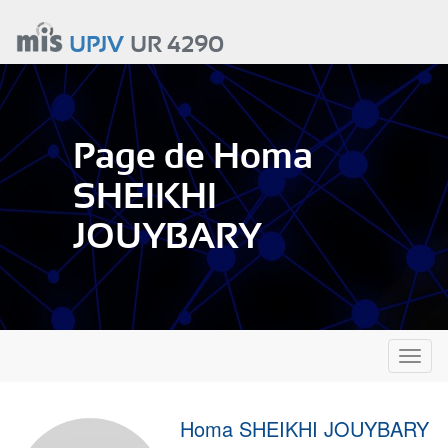
Aller
au
UPJV
UR 4290
contenu
principal
Page de Homa
SHEIKHI
JOUYBARY
Toggl
naviga
Homa SHEIKHI JOUYBARY