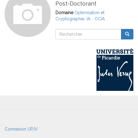
Post-Doctorant
Domaine
Optimisation et
Cryptographie, IA - OCIA
Rechercher
Reche
Rechercher
User
Connexion UPJV
account