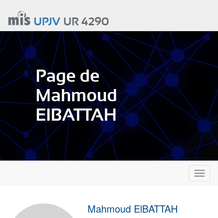
Aller
au
UPJV
UR 4290
contenu
principal
Page de
Mahmoud
ElBATTAH
Toggl
naviga
Mahmoud ElBATTAH