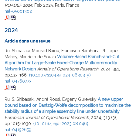
ROADEF 2025
, Feb 2025, Paris, France
hal-05001302
2024
Article dans une revue
Rui Shibasaki, Mourad Baïou, Francisco Barahona, Philippe
Mahey, Maurício de Souza
Volume-Based Branch-and-Cut
Algorithm for Large-Scale Fixed-Charge Multicommodity
Network Design
Annals of Operations Research
, 2024, 351,
pp.133-166.
⟨10.1007/s10479-024-06303-y⟩
hal-04760773
Rui S. Shibasaki, André Rossi, Evgeny Gurevsky
A new upper
bound based on Dantzig-Wolfe decomposition to maximize the
stability radius of a simple assembly line under uncertainty
European Journal of Operational Research
, 2024, 313 (3),
pp.1015-1030.
⟨10.1016/j.ejor.2023.08.046⟩
hal-04192659