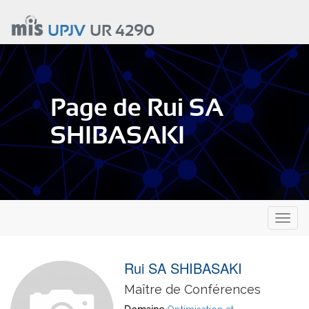
Aller
au
UPJV
UR 4290
contenu
principal
Page de Rui SA
SHIBASAKI
Toggl
naviga
Rui SA SHIBASAKI
Maître de Conférences