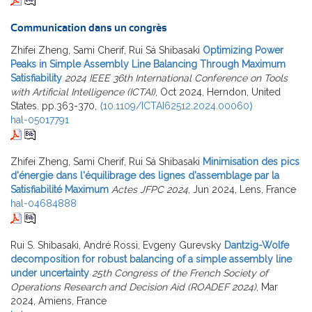
Communication dans un congrès
Zhifei Zheng, Sami Cherif, Rui Sá Shibasaki
Optimizing Power
Peaks in Simple Assembly Line Balancing Through Maximum
Satisfiability
2024 IEEE 36th International Conference on Tools
with Artificial Intelligence (ICTAI)
, Oct 2024, Herndon, United
States. pp.363-370,
⟨10.1109/ICTAI62512.2024.00060⟩
hal-05017791
Zhifei Zheng, Sami Cherif, Rui Sá Shibasaki
Minimisation des pics
d'énergie dans l'équilibrage des lignes d'assemblage par la
Satisfiabilité Maximum
Actes JFPC 2024
, Jun 2024, Lens, France
hal-04684888
Rui S. Shibasaki, André Rossi, Evgeny Gurevsky
Dantzig-Wolfe
decomposition for robust balancing of a simple assembly line
under uncertainty
25th Congress of the French Society of
Operations Research and Decision Aid (ROADEF 2024)
, Mar
2024, Amiens, France