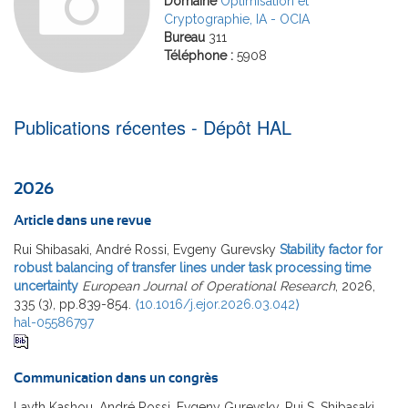
Domaine
Optimisation et
Cryptographie, IA - OCIA
Bureau
311
Téléphone :
5908
Publications récentes - Dépôt HAL
2026
Article dans une revue
Rui Shibasaki, André Rossi, Evgeny Gurevsky
Stability factor for
robust balancing of transfer lines under task processing time
uncertainty
European Journal of Operational Research
, 2026,
335 (3), pp.839-854.
⟨10.1016/j.ejor.2026.03.042⟩
hal-05586797
Communication dans un congrès
Layth Kashou, André Rossi, Evgeny Gurevsky, Rui S. Shibasaki