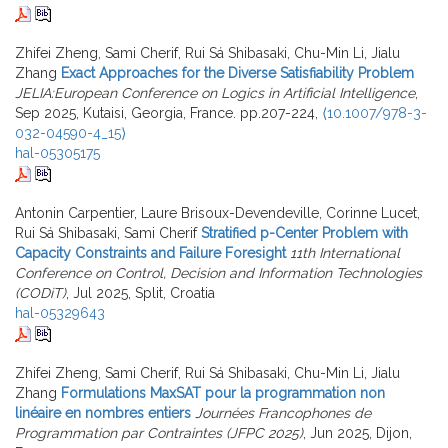
Zhifei Zheng, Sami Cherif, Rui Sá Shibasaki, Chu-Min Li, Jialu
Zhang
Exact Approaches for the Diverse Satisfiability Problem
JELIA:European Conference on Logics in Artificial Intelligence
,
Sep 2025, Kutaisi, Georgia, France. pp.207-224,
⟨10.1007/978-3-
032-04590-4_15⟩
hal-05305175
Antonin Carpentier, Laure Brisoux-Devendeville, Corinne Lucet,
Rui Sá Shibasaki, Sami Cherif
Stratified p-Center Problem with
Capacity Constraints and Failure Foresight
11th International
Conference on Control, Decision and Information Technologies
(CODiT)
, Jul 2025, Split, Croatia
hal-05329643
Zhifei Zheng, Sami Cherif, Rui Sá Shibasaki, Chu-Min Li, Jialu
Zhang
Formulations MaxSAT pour la programmation non
linéaire en nombres entiers
Journées Francophones de
Programmation par Contraintes (JFPC 2025)
, Jun 2025, Dijon,