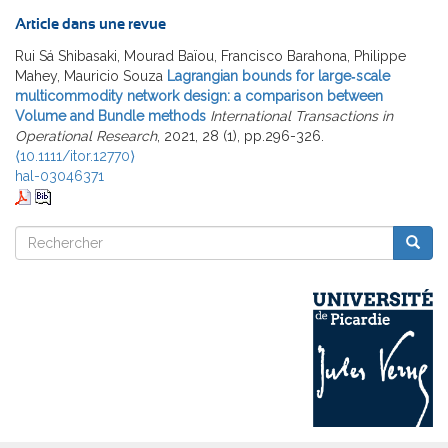
Article dans une revue
Rui Sá Shibasaki, Mourad Baïou, Francisco Barahona, Philippe
Mahey, Mauricio Souza
Lagrangian bounds for large‐scale
multicommodity network design: a comparison between
Volume and Bundle methods
International Transactions in
Operational Research
, 2021, 28 (1), pp.296-326.
⟨10.1111/itor.12770⟩
hal-03046371
Rechercher
Reche
Rechercher