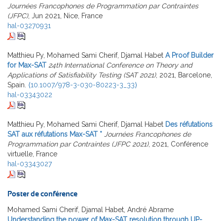
Journées Francophones de Programmation par Contraintes
(JFPC)
, Jun 2021, Nice, France
hal-03270931
Matthieu Py, Mohamed Sami Cherif, Djamal Habet
A Proof Builder
for Max-SAT
24th International Conference on Theory and
Applications of Satisfiability Testing (SAT 2021)
, 2021, Barcelone,
Spain.
⟨10.1007/978-3-030-80223-3_33⟩
hal-03343022
Matthieu Py, Mohamed Sami Cherif, Djamal Habet
Des réfutations
SAT aux réfutations Max-SAT *
Journées Francophones de
Programmation par Contraintes (JFPC 2021)
, 2021, Conférence
virtuelle, France
hal-03343027
Poster de conférence
Mohamed Sami Cherif, Djamal Habet, André Abrame
Understanding the power of Max-SAT resolution through UP-