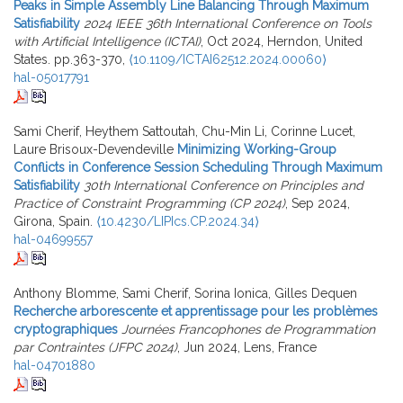
Peaks in Simple Assembly Line Balancing Through Maximum
Satisfiability
2024 IEEE 36th International Conference on Tools
with Artificial Intelligence (ICTAI)
, Oct 2024, Herndon, United
States. pp.363-370,
⟨10.1109/ICTAI62512.2024.00060⟩
hal-05017791
Sami Cherif, Heythem Sattoutah, Chu-Min Li, Corinne Lucet,
Laure Brisoux-Devendeville
Minimizing Working-Group
Conflicts in Conference Session Scheduling Through Maximum
Satisfiability
30th International Conference on Principles and
Practice of Constraint Programming (CP 2024)
, Sep 2024,
Girona, Spain.
⟨10.4230/LIPIcs.CP.2024.34⟩
hal-04699557
Anthony Blomme, Sami Cherif, Sorina Ionica, Gilles Dequen
Recherche arborescente et apprentissage pour les problèmes
cryptographiques
Journées Francophones de Programmation
par Contraintes (JFPC 2024)
, Jun 2024, Lens, France
hal-04701880