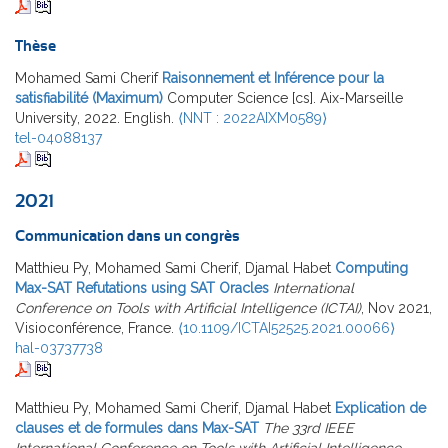
Thèse
Mohamed Sami Cherif
Raisonnement et Inférence pour la
satisfiabilité (Maximum)
Computer Science [cs]. Aix-Marseille
University, 2022. English.
⟨NNT : 2022AIXM0589⟩
tel-04088137
2021
Communication dans un congrès
Matthieu Py, Mohamed Sami Cherif, Djamal Habet
Computing
Max-SAT Refutations using SAT Oracles
International
Conference on Tools with Artificial Intelligence (ICTAI)
, Nov 2021,
Visioconférence, France.
⟨10.1109/ICTAI52525.2021.00066⟩
hal-03737738
Matthieu Py, Mohamed Sami Cherif, Djamal Habet
Explication de
clauses et de formules dans Max-SAT
The 33rd IEEE
International Conference on Tools with Artificial Intelligence