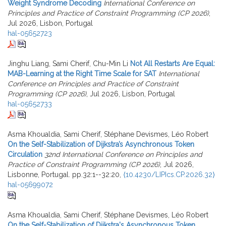
Weight Syndrome Decoding
International Conference on
Principles and Practice of Constraint Programming (CP 2026)
,
Jul 2026, Lisbon, Portugal
hal-05652723
Jinghu Liang, Sami Cherif, Chu-Min Li
Not All Restarts Are Equal:
MAB-Learning at the Right Time Scale for SAT
International
Conference on Principles and Practice of Constraint
Programming (CP 2026)
, Jul 2026, Lisbon, Portugal
hal-05652733
Asma Khoualdia, Sami Cherif, Stéphane Devismes, Léo Robert
On the Self-Stabilization of Dijkstra’s Asynchronous Token
Circulation
32nd International Conference on Principles and
Practice of Constraint Programming (CP 2026)
, Jul 2026,
Lisbonne, Portugal. pp.32:1--32:20,
⟨10.4230/LIPIcs.CP.2026.32⟩
hal-05699072
Asma Khoualdia, Sami Cherif, Stéphane Devismes, Léo Robert
On the Self-Stabilization of Dijkstra's Asynchronous Token