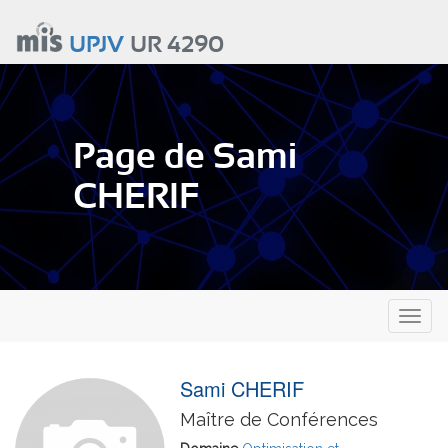
Aller
au
UPJV
UR 4290
contenu
principal
Page de Sami
CHERIF
Toggl
naviga
Sami CHERIF
Maître de Conférences