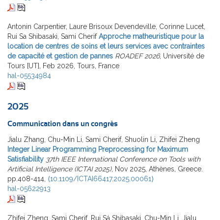
Antonin Carpentier, Laure Brisoux Devendeville, Corinne Lucet,
Rui Sa Shibasaki, Sami Cherif
Approche matheuristique pour la
location de centres de soins et leurs services avec contraintes
de capacité et gestion de pannes
ROADEF 2026
, Université de
Tours [UT], Feb 2026, Tours, France
hal-05534984
2025
Communication dans un congrès
Jialu Zhang, Chu-Min Li, Sami Cherif, Shuolin Li, Zhifei Zheng
Integer Linear Programming Preprocessing for Maximum
Satisfiability
37th IEEE International Conference on Tools with
Artificial Intelligence (ICTAI 2025)
, Nov 2025, Athènes, Greece.
pp.408-414,
⟨10.1109/ICTAI66417.2025.00061⟩
hal-05622913
Zhifei Zheng, Sami Cherif, Rui Sá Shibasaki, Chu-Min Li, Jialu