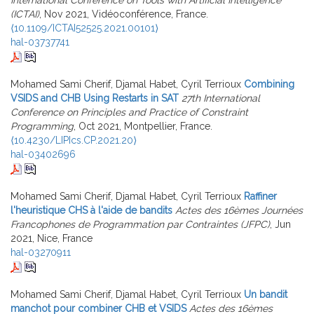
(ICTAI)
, Nov 2021, Vidéoconférence, France.
⟨10.1109/ICTAI52525.2021.00101⟩
hal-03737741
Mohamed Sami Cherif, Djamal Habet, Cyril Terrioux
Combining
VSIDS and CHB Using Restarts in SAT
27th International
Conference on Principles and Practice of Constraint
Programming
, Oct 2021, Montpellier, France.
⟨10.4230/LIPIcs.CP.2021.20⟩
hal-03402696
Mohamed Sami Cherif, Djamal Habet, Cyril Terrioux
Raffiner
l'heuristique CHS à l'aide de bandits
Actes des 16èmes Journées
Francophones de Programmation par Contraintes (JFPC)
, Jun
2021, Nice, France
hal-03270911
Mohamed Sami Cherif, Djamal Habet, Cyril Terrioux
Un bandit
manchot pour combiner CHB et VSIDS
Actes des 16èmes