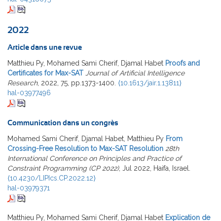
2022
Article dans une revue
Matthieu Py, Mohamed Sami Cherif, Djamal Habet
Proofs and
Certificates for Max-SAT
Journal of Artificial Intelligence
Research
, 2022, 75, pp.1373-1400.
⟨10.1613/jair.1.13811⟩
hal-03977496
Communication dans un congrès
Mohamed Sami Cherif, Djamal Habet, Matthieu Py
From
Crossing-Free Resolution to Max-SAT Resolution
28th
International Conference on Principles and Practice of
Constraint Programming (CP 2022)
, Jul 2022, Haifa, Israel.
⟨10.4230/LIPIcs.CP.2022.12⟩
hal-03979371
Matthieu Py, Mohamed Sami Cherif, Djamal Habet
Explication de