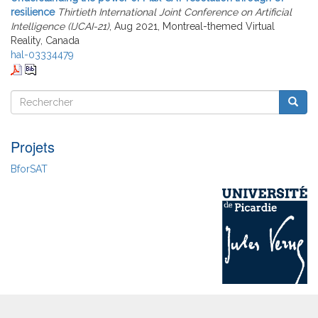
resilience
Thirtieth International Joint Conference on Artificial
Intelligence (IJCAI-21)
, Aug 2021, Montreal-themed Virtual
Reality, Canada
hal-03334479
Rechercher
Reche
Rechercher
Projets
BforSAT