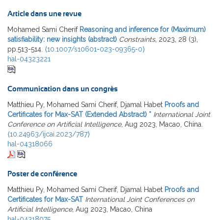
Article dans une revue
Mohamed Sami Cherif
Reasoning and inference for (Maximum)
satisfiability: new insights (abstract)
Constraints
, 2023, 28 (3),
pp.513-514.
⟨10.1007/s10601-023-09365-0⟩
hal-04323221
Communication dans un congrès
Matthieu Py, Mohamed Sami Cherif, Djamal Habet
Proofs and
Certificates for Max-SAT (Extended Abstract) *
International Joint
Conference on Artificial Intelligence
, Aug 2023, Macao, China.
⟨10.24963/ijcai.2023/787⟩
hal-04318066
Poster de conférence
Matthieu Py, Mohamed Sami Cherif, Djamal Habet
Proofs and
Certificates for Max-SAT
International Joint Conferences on
Artificial Intelligence
, Aug 2023, Macao, China
hal-04318075