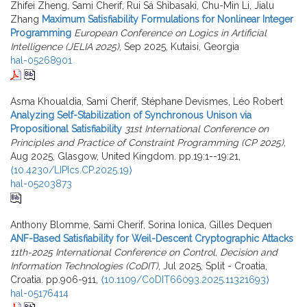
Zhifei Zheng, Sami Cherif, Rui Sá Shibasaki, Chu-Min Li, Jialu
Zhang
Maximum Satisfiability Formulations for Nonlinear Integer
Programming
European Conference on Logics in Artificial
Intelligence (JELIA 2025)
, Sep 2025, Kutaisi, Georgia
hal-05268901
Asma Khoualdia, Sami Cherif, Stéphane Devismes, Léo Robert
Analyzing Self-Stabilization of Synchronous Unison via
Propositional Satisfiability
31st International Conference on
Principles and Practice of Constraint Programming (CP 2025)
,
Aug 2025, Glasgow, United Kingdom. pp.19:1--19:21,
⟨10.4230/LIPIcs.CP.2025.19⟩
hal-05203873
Anthony Blomme, Sami Cherif, Sorina Ionica, Gilles Dequen
ANF-Based Satisfiability for Weil-Descent Cryptographic Attacks
11th-2025 International Conference on Control, Decision and
Information Technologies (CoDIT)
, Jul 2025, Split - Croatia,
Croatia. pp.906-911,
⟨10.1109/CoDIT66093.2025.11321693⟩
hal-05176414