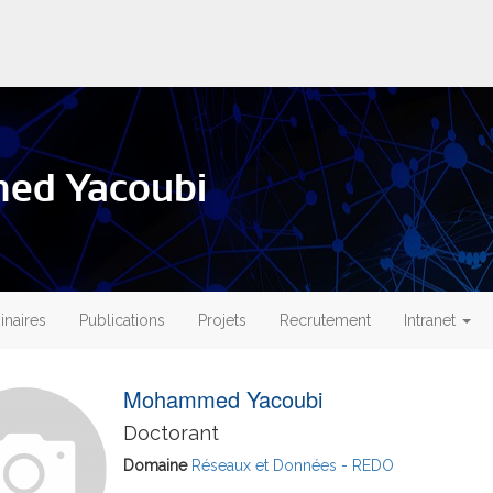
ed Yacoubi
naires
Publications
Projets
Recrutement
Intranet
Mohammed Yacoubi
Doctorant
Domaine
Réseaux et Données - REDO