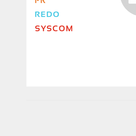
User
account
menu