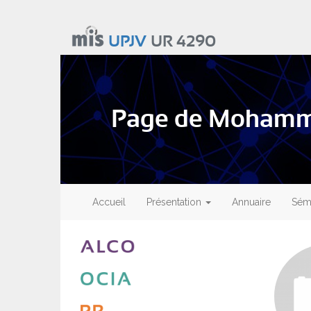
Aller
au
UPJV
UR 4290
contenu
principal
Page de Mohamm
Main
navigation
Accueil
Présentation
Annuaire
Sémi