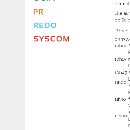
permet 
Elle au
de Scie
Progr
09h30
10h00
10h15
10h45
11h00
11h30
12h00