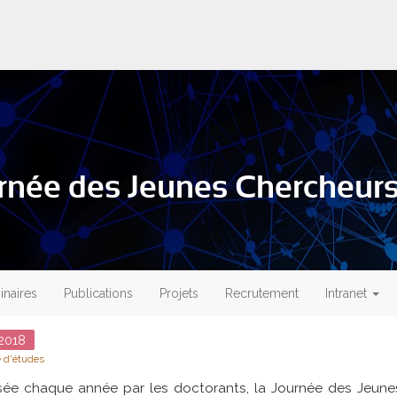
urnée des Jeunes Chercheur
naires
Publications
Projets
Recrutement
Intranet
2018
 d'études
sée chaque année par les doctorants, la Journée des Jeune