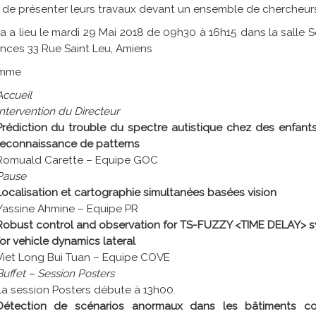
de présenter leurs travaux devant un ensemble de chercheurs e
ra a lieu le mardi 29 Mai 2018 de 09h30 à 16h15 dans la salle
nces 33 Rue Saint Leu, Amiens
amme
Accueil
Intervention du Directeur
Prédiction du trouble du spectre autistique chez des enfants
reconnaissance de patterns
Romuald Carette – Equipe GOC
Pause
Localisation et cartographie simultanées basées vision
Yassine Ahmine – Equipe PR
Robust control and observation for TS-FUZZY <TIME DELAY> 
for vehicle dynamics lateral
Viet Long Bui Tuan – Equipe COVE
Buffet
–
Session Posters
La session Posters débute à 13h00.
Détection de scénarios anormaux dans les bâtiments c