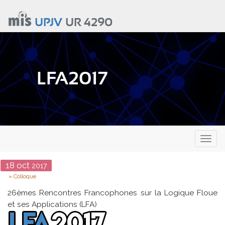
Aller
au
UPJV
UR 4290
contenu
principal
LFA2017
Toggl
naviga
Date
18
oct
2017
Type
Colloque
26èmes Rencontres Francophones sur la Logique Floue
et ses Applications (LFA)