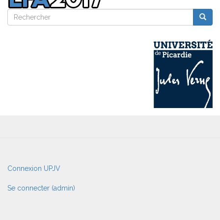
Rechercher
Reche
Rechercher
User
Connexion UPJV
account
menu
Se connecter (admin)