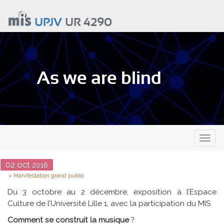
Aller
au
UPJV
UR 4290
contenu
principal
As we are blind
Toggl
naviga
Date
02
oct
2016
Type
Manifestation grand public
Du 3 octobre au 2 décembre, exposition à l’Espace
Culture de l’Université Lille 1, avec la participation du MIS
Comment se construit la musique
?