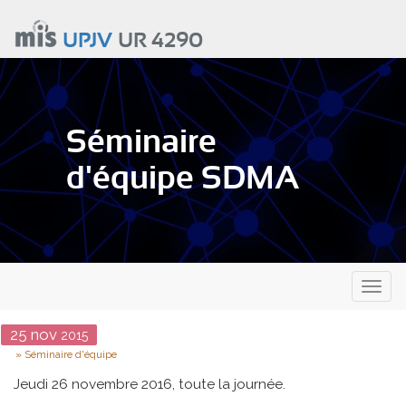
Aller
au
UPJV
UR 4290
contenu
principal
Séminaire
d'équipe SDMA
Toggl
naviga
Date
25
nov
2015
Type
Séminaire d'équipe
Jeudi 26 novembre 2016, toute la journée.