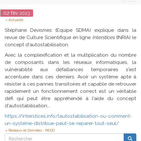
naviga
Date
02
fév
2023
Type
Actualité
Stéphane Devismes (Equipe SDMA) explique dans la
revue de Culture Scientifique en ligne
Interstices
(INRIA) le
concept d'autostabilisation.
Avec la complexification et la multiplication du nombre
de composants dans les réseaux informatiques, la
vulnérabilité aux défaillances temporaires s'est
accentuée dans ces derniers. Avoir un système apte à
résister à ces pannes transitoires et capable de retrouver
rapidement un fonctionnement correct est un véritable
défi qui peut être appréhendé à l'aide du concept
d'autostabilisation...
https://interstices.info/lautostabilisation-ou-comment-
un-systeme-distribue-peut-se-reparer-tout-seul/
Réseaux et Données - REDO
Rechercher
Reche