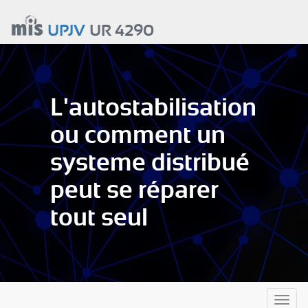
Aller
au
UPJV
UR 4290
contenu
principal
L'autostabilisation
ou comment un
systeme distribué
peut se réparer
tout seul
Toggl