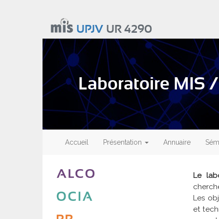
Aller
au
UPJV
UR 4290
contenu
principal
Laboratoire MIS /
Main
navigation
Accueil
Présentation
Annuaire
Sémi
Le lab
cherch
Les obj
et tech