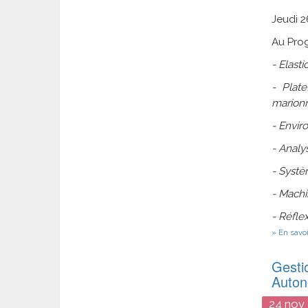
Jeudi 2
Au Pro
- Elasti
- Plat
marionn
- Envir
- Analy
- Systèm
- Machi
- Réflex
En savoi
Gesti
Auto
24
nov