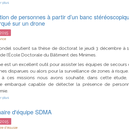
sur
r plus
Vers
l’assistance
tion de personnes à partir d’un banc stéréoscopiq
à
l’exploration
qué sur un drone
pertinente
et
2015
réaliste
d’environnements
ance
3D
très
ondel soutient sa thèse de doctorat le jeudi 3 décembre à 1
denses
de l’École Doctorale du Bâtiment des Minimes.
e est un excellent outil pour assister les équipes de secours
es disparues ou alors pour la surveillance de zones à risque.
 à ces missions nous avons souhaité, dans cette étude,
e embarqué capable de détecter la présence de personn
mie.
sur
r plus
Détection
de
aire d'équipe SDMA
personnes
à
partir
2015
d’un
re d'équipe
banc