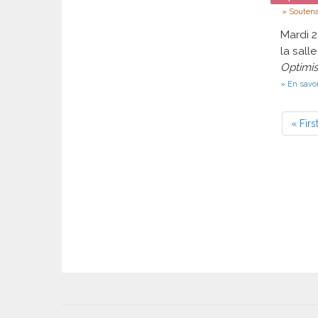
Type
Souten
Mardi 
la sall
Optimis
En savoi
Pagin
Premi
« Firs
page