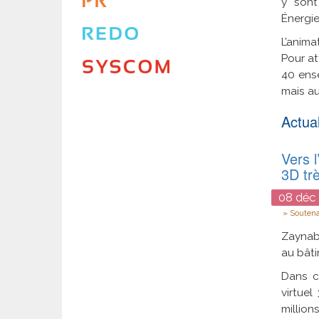
y sont
Énergie
L’anima
Pour at
40 ense
mais au
Actual
Vers l
3D tr
08
déc
Type
Souten
Zaynab 
au bâti
Dans c
virtue
million