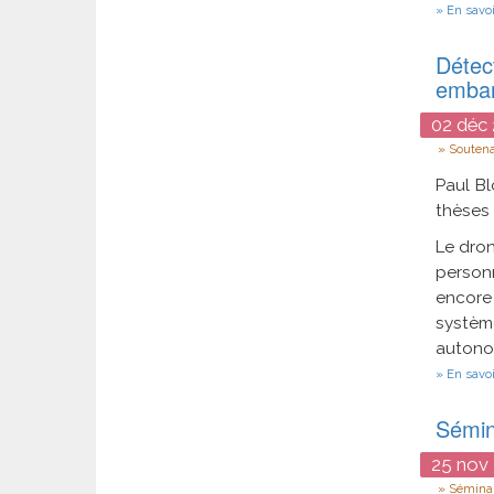
En savoi
Détec
embar
02
déc
Type
Souten
Paul Bl
thèses 
Le dron
personn
encore
systèm
autono
En savoi
Sémin
25
nov
Type
Séminai