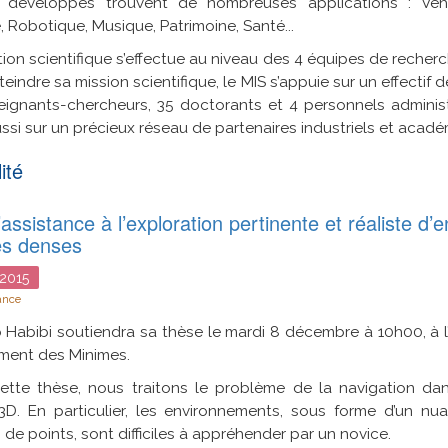
 développés trouvent de nombreuses applications : Véhic
, Robotique, Musique, Patrimoine, Santé...
tion scientifique s’effectue au niveau des 4 équipes de recherch
teindre sa mission scientifique, le MIS s’appuie sur un effecti
ignants-chercheurs, 35 doctorants et 4 personnels administr
ssi sur un précieux réseau de partenaires industriels et acadé
ité
’assistance à l’exploration pertinente et réaliste d
ès denses
2015
ance
Habibi soutiendra sa thèse le mardi 8 décembre à 10h00, à l
ment des Minimes.
ette thèse, nous traitons le problème de la navigation da
l 3D. En particulier, les environnements, sous forme d’un n
s de points, sont difficiles à appréhender par un novice.