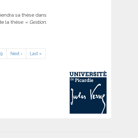
iendra sa thèse dans
de la thèse: «
Gestion,
Page
49
Page
Next ›
Dernière
Last »
suivante
page