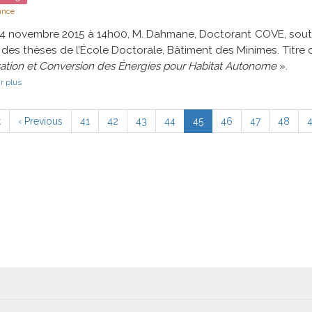
ance
24 novembre 2015 à 14h00, M. Dahmane, Doctorant COVE, sout
e des thèses de l’École Doctorale, Bâtiment des Minimes. Titre 
ation et Conversion des Énergies pour Habitat Autonome
».
sur
r plus
Gestion,
Optimisation
ation
et
ère
t
Page
‹ Previous
Page
41
Page
42
Page
43
Page
44
Page
45
Page
46
Page
47
Page
48
Conversion
précédente
courante
des
Énergies
pour
Habitat
Autonome