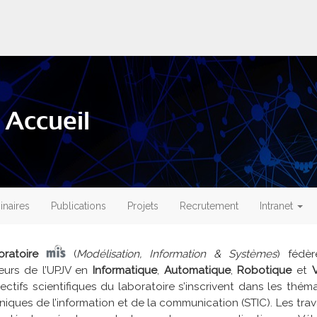
 Accueil
naires
Publications
Projets
Recrutement
Intranet
oratoire
(
Modélisation, Information & Systèmes
) fédè
eurs de l’UPJV en
Informatique
,
Automatique
,
Robotique
et
ectifs scientifiques du laboratoire s’inscrivent dans les thé
niques de l’information et de la communication (STIC). Les tra