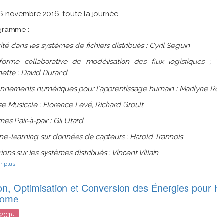
stéréoscopique
6 novembre 2016, toute la journée.
multimodal
embarqué
gramme :
sur
un
cité dans les systèmes de fichiers distribués : Cyril Seguin
drone
eforme collaborative de modélisation des flux logistiques ;
ette : David Durand
onnements numériques pour l'apprentissage humain : Marilyne Ro
se Musicale : Florence Levé, Richard Groult
es Pair-à-pair : Gil Utard
ne-learning sur données de capteurs : Harold Trannois
ions sur les systèmes distribués : Vincent Villain
sur
r plus
Séminaire
d'équipe
on, Optimisation et Conversion des Énergies pour 
SDMA
nome
2015