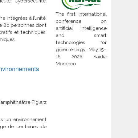
ule, Cybersécurité,
The first international
e intégrées à l’unité.
conference on
f de 80 personnes dont
artificial intelligence
atifs et techniques,
and smart
miques.
technologies for
green energy , May 15–
16, 2026, Saidia
Morocco
’environnements
’amphithéâtre Figlarz
ns un environnement
uage de centaines de