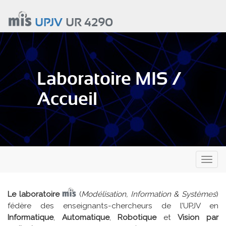
Aller
au
UPJV
UR 4290
contenu
principal
Laboratoire MIS /
Accueil
Toggl
naviga
Le laboratoire
(
Modélisation, Information & Systèmes
)
fédère des enseignants-chercheurs de l’UPJV en
Informatique
,
Automatique
,
Robotique
et
Vision par