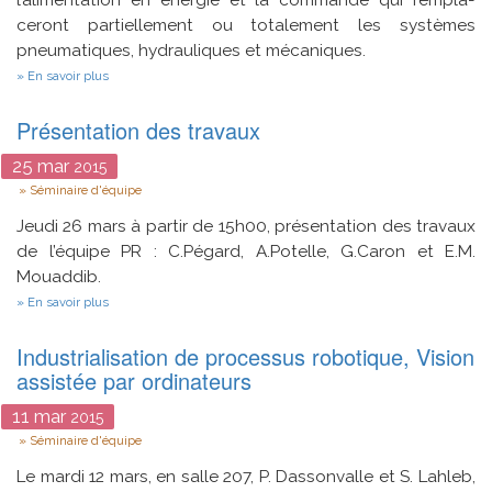
ceront partiellement ou totalement les systèmes
pneumatiques, hydrauliques et mécaniques.
sur
En savoir plus
Workshop
Saver
Présentation des travaux
25
mar
2015
Type
Séminaire d'équipe
Jeudi 26 mars à partir de 15h00, présentation des travaux
de l’équipe PR : C.Pégard, A.Potelle, G.Caron et E.M.
Mouaddib.
sur
En savoir plus
Présentation
des
Industrialisation de processus robotique, Vision
travaux
assistée par ordinateurs
11
mar
2015
Type
Séminaire d'équipe
Le mardi 12 mars, en salle 207, P. Dassonvalle et S. Lahleb,