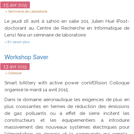
15
avr
2015
Type
Séminaire de Laboratoire
Le jeudi 16 avril à 14h00 en salle 201, Julien Hué (Post-
doctorant au Centre de Recherche en Informatique de
Lens) fera un séminaire de laboratoire.
sur
En savoir plus
Le
raisonnement
Workshop Saver
qualitatif
(QSTR)
et
13
avr
2015
leur
Type
Colloque
encodage
en
Smart bAttery with active power conVERsion
Colloque
SAT
organisé le mardi 14 avril 2015
Dans le domaine aéronautique les exigences de plus en
plus croissantes en termes de réduction des émissions
de gaz polluants ou à effet de serre incitent les
constructeurs et les équipementiers à introduire
massivement des nouveaux systèmes électriques pour
l’alimentation en énergie et la commande qui rempla-