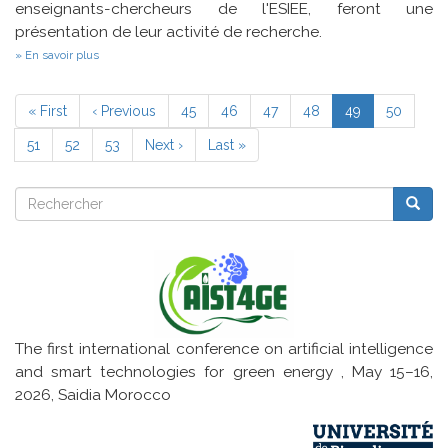
enseignants-chercheurs de l'ESIEE, feront une
présentation de leur activité de recherche.
sur
En savoir plus
Industrialisation
de
Pagination
processus
Première
« First
Page
‹ Previous
Page
45
Page
46
Page
47
Page
48
Page
49
Page
50
robotique,
page
précédente
courante
Vision
Page
51
Page
52
Page
53
Page
Next ›
Dernière
Last »
assistée
par
suivante
page
ordinateurs
Rechercher
Reche
Rechercher
The first international conference on artificial intelligence
and smart technologies for green energy , May 15–16,
2026, Saidia Morocco