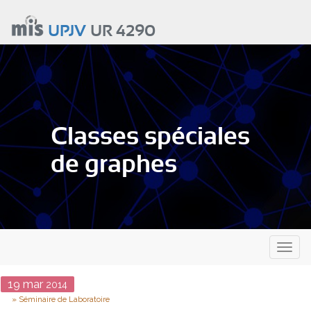
Aller
au
UPJV
UR 4290
contenu
principal
Classes spéciales
de graphes
Toggl
naviga
Date
19
mar
2014
Type
Séminaire de Laboratoire