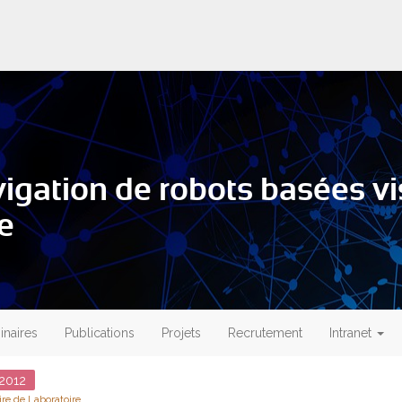
vigation de robots basées vi
e
naires
Publications
Projets
Recrutement
Intranet
2012
re de Laboratoire