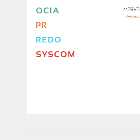
MERVEI
Percept