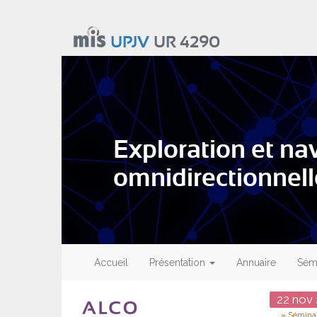
Aller
au
UPJV
UR 4290
contenu
principal
Exploration et na
omnidirectionnell
Main
navigation
Accueil
Présentation
Annuaire
Sémi
Date
22
nov
Type
Séminai