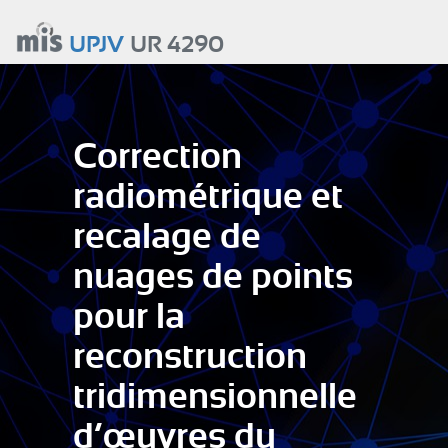
Aller
au
UPJV
UR 4290
contenu
principal
Correction
radiométrique et
recalage de
nuages de points
pour la
reconstruction
tridimensionnelle
d’œuvres du