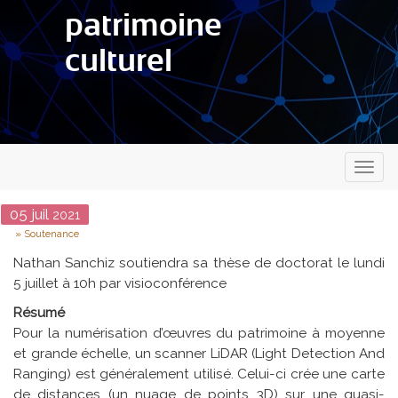
patrimoine
culturel
Toggl
naviga
Date
05
juil
2021
Type
Soutenance
Nathan Sanchiz soutiendra sa thèse de doctorat le lundi
5 juillet à 10h par visioconférence
Résumé
Pour la numérisation d’œuvres du patrimoine à moyenne
et grande échelle, un scanner LiDAR (Light Detection And
Ranging) est généralement utilisé. Celui-ci crée une carte
de distances (un nuage de points 3D) sur une quasi-