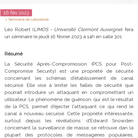
naviga
Date
16
fév
2023
Type
Séminaire de Laboratoire
Léo Robert (
LIMOS - Université Clermont Auvergne
) fera
un séminaire le jeudi 16 février 2023 à 14h en salle 301
Résumé
La Sécurité Après-Compromission (PCS pour Post-
Compromise Security) est une propriété de sécurité
concernant les schémas d'établissement de canal
sécurisé. Elle vise à limiter les failles de sécurité que
pourrait introduire un attaquant en compromettant un
utilisateur. Le phénomène de guérison, qui est le résultat
de la PCS, permet d'éjecter l'attaquant ce qui rend le
canal à nouveau sécurisé. Cette propriété intéressante,
surtout depuis les révélations. d'Edward Snowden
concernant la surveillance de masse, se retrouve dan la
plupart des protocoles de messageries populaires,