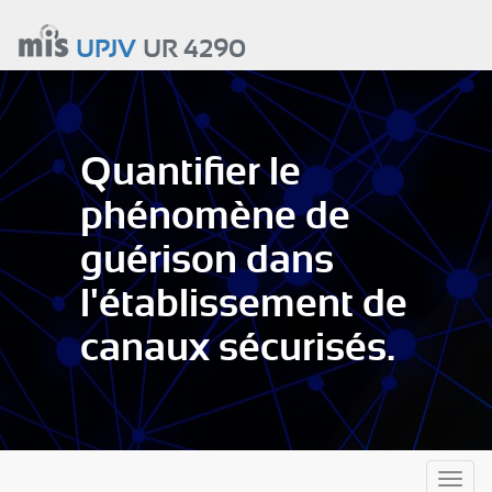
Aller
au
UPJV
UR 4290
contenu
principal
Quantifier le
phénomène de
guérison dans
l'établissement de
canaux sécurisés.
Toggl