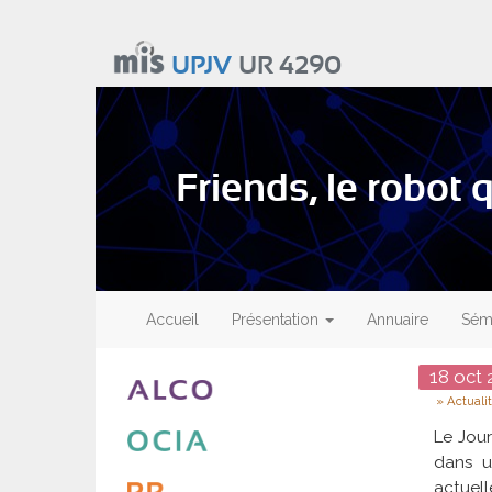
Aller
au
UPJV
UR 4290
contenu
principal
Friends, le robot q
Main
navigation
Accueil
Présentation
Annuaire
Sémi
Date
18
oct
2
Type
Actuali
Le Jour
dans u
actuell