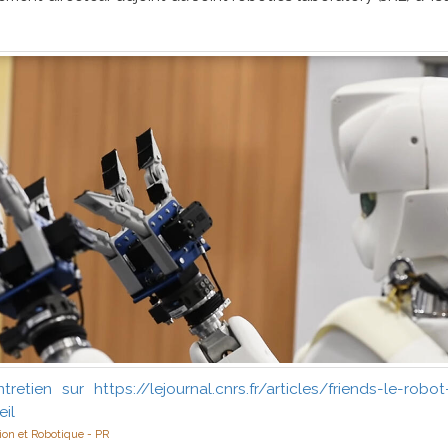
entretien sur https://lejournal.cnrs.fr/articles/friends-le-ro
eil
ion et Robotique - PR