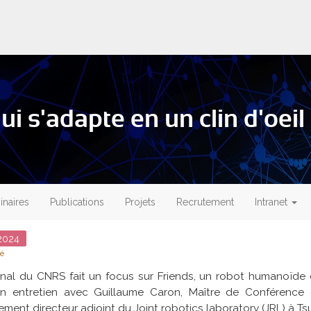
ui s'adapte en un clin d'oeil
naires
Publications
Projets
Recrutement
Intranet
024
té
nal du CNRS fait un focus sur Friends, un robot humanoïde d
n entretien avec Guillaume Caron, Maître de Conférence 
ement directeur adjoint du Joint robotics laboratory (JRL) à T