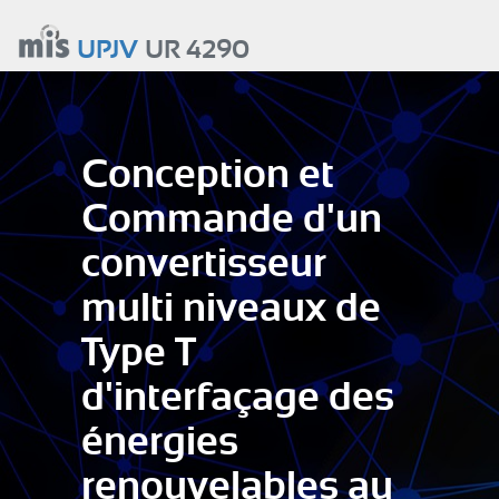
Aller
au
UPJV
UR 4290
contenu
principal
Conception et
Commande d'un
convertisseur
multi niveaux de
Type T
d'interfaçage des
énergies
renouvelables au