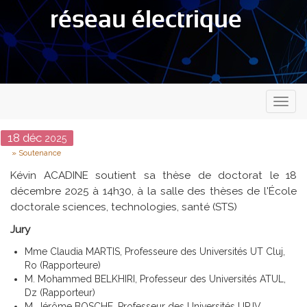
réseau électrique
Toggl
naviga
Date
18
déc
2025
Type
Soutenance
Kévin ACADINE soutient sa thèse de doctorat le 18
décembre 2025 à 14h30, à la salle des thèses de l'École
doctorale sciences, technologies, santé (STS)
Jury
Mme Claudia MARTIS, Professeure des Universités UT Cluj,
Ro (Rapporteure)
M. Mohammed BELKHIRI, Professeur des Universités ATUL,
Dz (Rapporteur)
M. Jérôme BOSCHE, Professeur des Universités UPJV