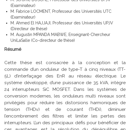
(Examinateur)
M. Fabrice LOCMENT, Professeur des Universités UTC
(Examinateur)
M. Ahmed El HAJJAJI, Professeur des Universités UPJV
(Directeur de thèse)
M. Augustin MPANDA MABWE, Enseignant-Chercheur
UniLaSalle (Co-directeur de thèse)
Résumé
Cette thèse est consacrée à la conception et la
commande d’un onduleur de type-T à cinq niveaux (TT-
5L) d’interfaçage des EnR au réseau électrique. Le
système développé, d’une puissance de 35 kVA, intègre
24 interrupteurs SiC MOSFET. Dans les systèmes de
conversion modernes, les onduleurs multi niveaux sont
privilégiés pour réduire les distorsions harmoniques de
tension (THDv) et de courant (THDi), diminuer
l’encombrement des filtres et limiter les pertes des
interrupteurs. L’un des principaux défis pour bénéficier de
ces avantages est la résolution du déséquilibre en