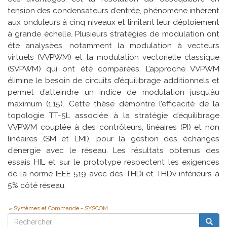
tension des condensateurs d’entrée, phénomène inhérent
aux onduleurs à cinq niveaux et limitant leur déploiement
à grande échelle. Plusieurs stratégies de modulation ont
été analysées, notamment la modulation à vecteurs
virtuels (VVPWM) et la modulation vectorielle classique
(SVPWM) qui ont été comparées. L’approche VVPWM
élimine le besoin de circuits d’équilibrage additionnels et
permet d’atteindre un indice de modulation jusqu’àu
maximum (1,15). Cette thèse démontre l’efficacité de la
topologie TT-5L associée à la stratégie d’équilibrage
VVPWM couplée à des contrôleurs, linéaires (PI) et non
linéaires (SM et LMI), pour la gestion des échanges
d’énergie avec le réseau. Les résultats obtenus des
essais HIL et sur le prototype respectent les exigences
de la norme IEEE 519 avec des THDi et THDv inférieurs à
5% côté réseau.
Systèmes et Commande - SYSCOM
Rechercher
Reche