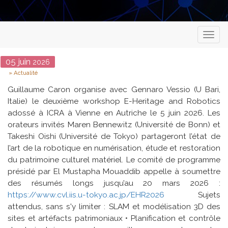
Toggl
naviga
Date
05
juin
2026
Type
Actualité
Guillaume Caron organise avec Gennaro Vessio (U Bari,
Italie) le deuxième workshop E-Heritage and Robotics
adossé à ICRA à Vienne en Autriche le 5 juin 2026. Les
orateurs invités Maren Bennewitz (Université de Bonn) et
Takeshi Oishi (Université de Tokyo) partageront l’état de
l’art de la robotique en numérisation, étude et restoration
du patrimoine culturel matériel. Le comité de programme
présidé par El Mustapha Mouaddib appelle à soumettre
des résumés longs jusqu’au 20 mars 2026 :
https://www.cvl.iis.u-tokyo.ac.jp/EHR2026
Sujets
attendus, sans s'y limiter : SLAM et modélisation 3D des
sites et artéfacts patrimoniaux • Planification et contrôle