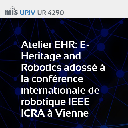
Aller
au
UPJV
UR 4290
contenu
principal
Atelier EHR: E-
Heritage and
Robotics adossé à
la conférence
internationale de
robotique IEEE
ICRA à Vienne