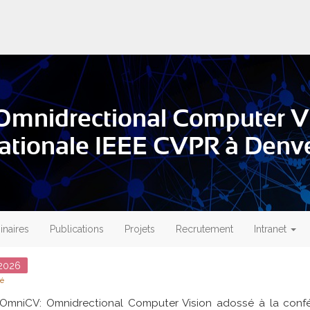
Omnidrectional Computer Vi
nationale IEEE CVPR à Denv
naires
Publications
Projets
Recrutement
Intranet
2026
té
r OmniCV: Omnidrectional Computer Vision adossé à la confé