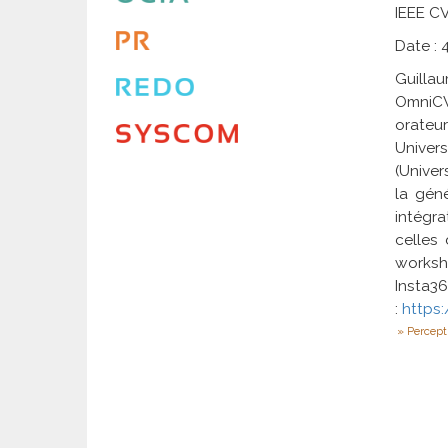
IEEE C
Date : 
Guilla
OmniCV
orateu
Univer
(Univer
la gén
intégr
celles 
worksho
Insta36
:
https
Percept