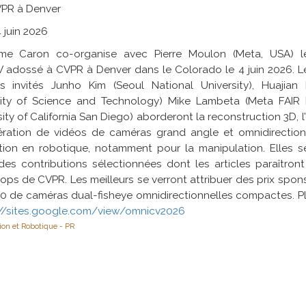
VPR à Denver
4 juin 2026
ume Caron co-organise avec Pierre Moulon (Meta, USA) 
 adossé à CVPR à Denver dans le Colorado le 4 juin 2026. L
rs invités Junho Kim (Seoul National University), Huaji
sity of Science and Technology) Mike Lambeta (Meta FAIR R
sity of California San Diego) aborderont la reconstruction 3D, l
ération de vidéos de caméras grand angle et omnidirection
ation en robotique, notamment pour la manipulation. Elles 
des contributions sélectionnées dont les articles paraîtron
ps de CVPR. Les meilleurs se verront attribuer des prix spons
0 de caméras dual-fisheye omnidirectionnelles compactes. Pl
://sites.google.com/view/omnicv2026
ion et Robotique - PR