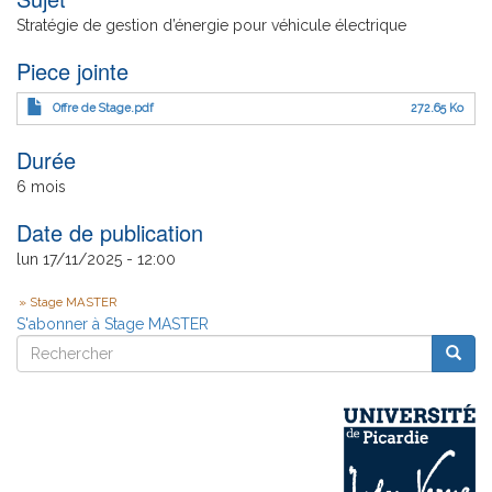
Stratégie de gestion d’énergie pour véhicule électrique
Piece jointe
Offre de Stage.pdf
272.65 Ko
Durée
6 mois
Date de publication
lun 17/11/2025 - 12:00
Type
Stage MASTER
S'abonner à Stage MASTER
Offre
Rechercher
Reche
Rechercher