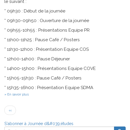
le suivant :
* 09h30 : Début de la journée
* 09h30-09h50 : Ouverture de la journée
* 09h55-10h55 : Présentations Equipe PR
* 11h00-11h25 : Pause Café / Posters
* 11h30-12h00 : Présentation Equipe COS
* 12h00-14h00 : Pause Déjeuner
* 14h00-15h00 : Présentations Equipe COVE
* 15h05-15h30 : Pause Café / Posters
* 15h35-16h00 : Présentation Equipe SDMA
sur
En savoir plus
Journée
des
Pagination
Jeunes
Page
‹‹
Chercheurs
précédente
du
MIS
S'abonner à Journée d&#039;études
-
Rechercher