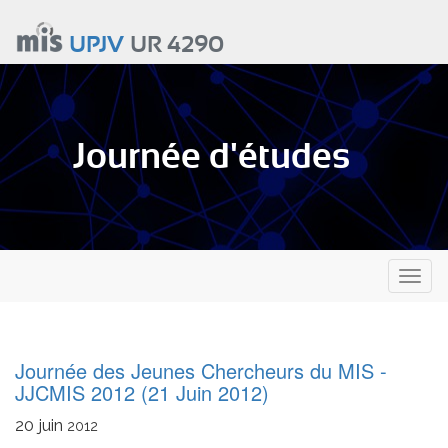
Aller
au
UPJV
UR 4290
contenu
principal
Journée d'études
Toggl
naviga
Journée des Jeunes Chercheurs du MIS -
JJCMIS 2012 (21 Juin 2012)
20
juin
2012