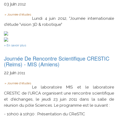
du
03
juin
2012
MIS
-
Type
Journée d'études
JJCMIS
Lundi 4 juin 2012, "Journée internationale
2012
(21
d'étude "vision 3D & robotique"
Juin
2012)
sur
En savoir plus
vision
3D
Journée De Rencontre Scientifique CRESTIC
et
robotique
(Reims) - MIS (Amiens)
22
juin
2011
Type
Journée d'études
Le laboratoire MIS et le laboratoire
CRESTIC de l'URCA organisent une rencontre scientifique
et d'échanges, le jeudi 23 juin 2011 dans la salle de
réunion du pôle Sciences. Le programme est le suivant :
- 10h00 à 10h30 : Présentation du CReSTIC