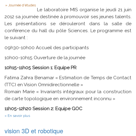
Type
Journée d'études
Le laboratoire MIS organise le jeudi 21 juin
2012 sa journée destinée à promouvoir ses jeunes talents.
Les présentations se dérouleront dans la salle de
conférence du hall du pôle Sciences. Le programme est
le suivant :
09h30-10h00 Accueil des participants
10h00-10h15 Ouverture de la journée
10h15-11h05 Session 1: Equipe PR
Fatima Zahra Benamar « Estimation de Temps de Contact
(TTC) en Vision Omnidirectionnelle »
Romain Marie « Invariants intégraux pour la construction
de carte topologique en environnement inconnu »
11h05-12h20 Session 2: Equipe GOC
sur
En savoir plus
Journée
des
vision 3D et robotique
Jeunes
Chercheurs