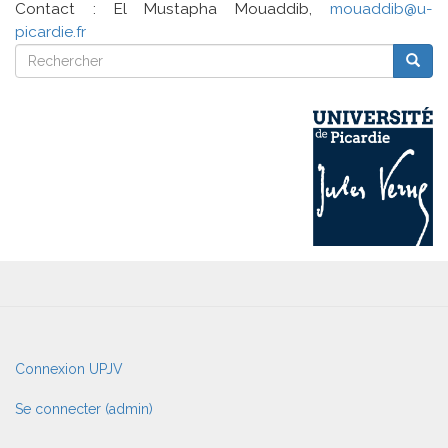
Contact : El Mustapha Mouaddib,
mouaddib@u-
picardie.fr
Rechercher
Reche
Rechercher
User
Connexion UPJV
account
menu
Se connecter (admin)