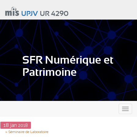
Aller
au
UPJV
UR 4290
contenu
principal
SFR Numérique et
Patrimoine
Toggl
naviga
Date
18
jan
2018
Type
Séminaire de Laboratoire