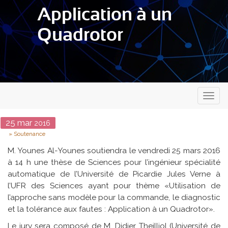
Application à un
Quadrotor
Toggl
naviga
Date
25
mar
2016
Type
Soutenance
M. Younes Al-Younes soutiendra le vendredi 25 mars 2016
à 14 h une thèse de Sciences pour l’ingénieur spécialité
automatique de l’Université de Picardie Jules Verne à
l’UFR des Sciences ayant pour thème «Utilisation de
l’approche sans modèle pour la commande, le diagnostic
et la tolérance aux fautes : Application à un Quadrotor».
Le jury sera composé de M. Didier Theilliol (Université de