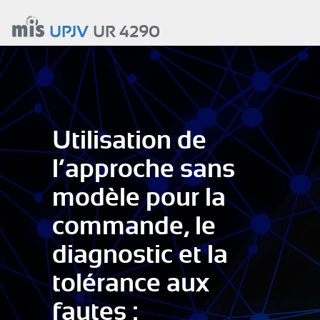
Aller
au
UPJV
UR 4290
contenu
principal
Utilisation de
l’approche sans
modèle pour la
commande, le
diagnostic et la
tolérance aux
fautes :