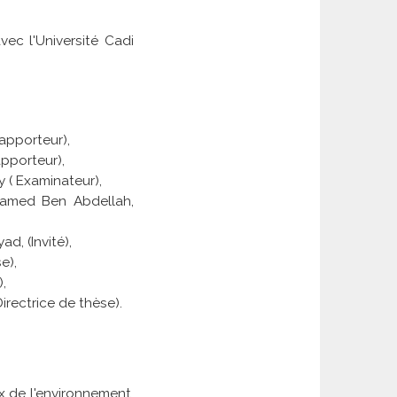
ec l'Université Cadi
apporteur),
pporteur),
 ( Examinateur),
ohamed Ben Abdellah,
d, (Invité),
e),
,
irectrice de thèse).
 de l'environnement,