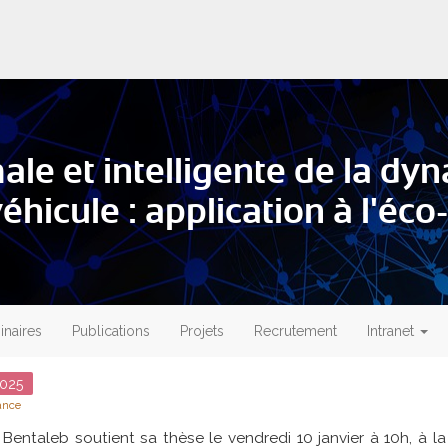
e et intelligente de la dy
éhicule : application à l'éc
naires
Publications
Projets
Recrutement
Intranet
025
ance
entaleb soutient sa thèse le vendredi 10 janvier à 10h, à l