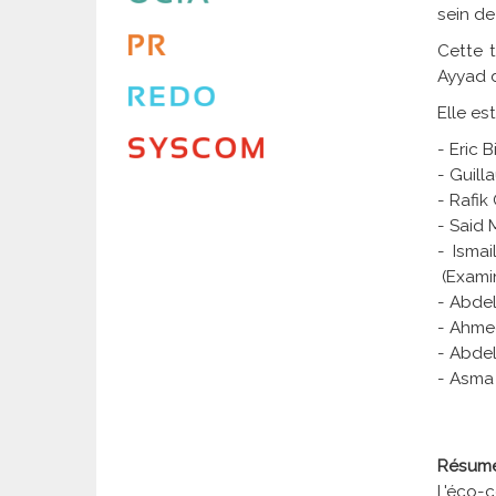
sein de
Cette t
Ayyad d
Elle es
- Eric 
- Guill
- Rafik
- Said 
- Isma
(Examin
- Abdel
- Ahmed
- Abdel
- Asma 
Résum
L'éco-c