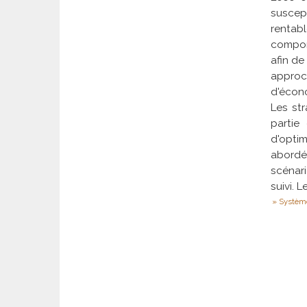
suscep
rentab
compor
afin de
approc
d'écono
Les str
partie
d'opti
abordé
scénar
suivi. 
Systèm