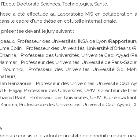
 l'Ecole Doctorale Sciences, Technologies, Santé.
hèse a été effectuée au Laboratoire MIS en collaboration av
ans le cadre d'une thèse en cotutelle internationale.
t présentée devant le jury suivant :
Bideaux, Professeur des Universités, INSA de Lyon (Rapporteur),
aume Colin, Professeur des Universités, Université d'Orléans (R
 Channa, Professeur des Universités, Université Cadi Ayyad (Ra
Mammar, Professeur des Universités, Université de Paris-Saclay
il Boumhidi, Professeur des Universités, Université Sidi M
ateur),
lah Benzaouia, Professeur des Universités, Université Cadi Ayya
 El Hajjaji, Professeur des Universités, UPJV, (Directeur de thès
hamid Rabhi, Professeur des Universités, UPJV, (Co-encadrant)
Karama, Professeure des Universités, Université Cadi Ayyad, (D
é
onduite consiste à adopter un style de conduite respectueux