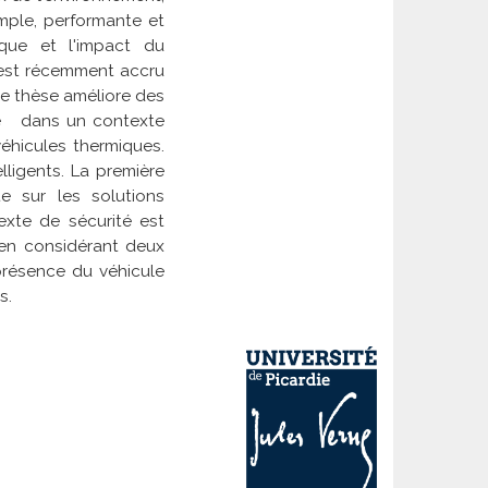
mple, performante et
ique et l'impact du
est récemment accru
e thèse améliore des
te dans un contexte
véhicules thermiques.
lligents. La première
te sur les solutions
exte de sécurité est
en considérant deux
présence du véhicule
s.