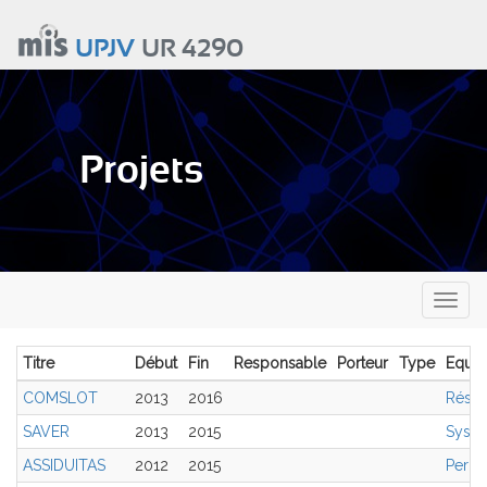
Aller
au
UPJV
UR 4290
contenu
principal
Projets
Toggl
naviga
Titre
Début
Fin
Responsable
Porteur
Type
Equip
COMSLOT
2013
2016
Résea
SAVER
2013
2015
Syst
ASSIDUITAS
2012
2015
Perce