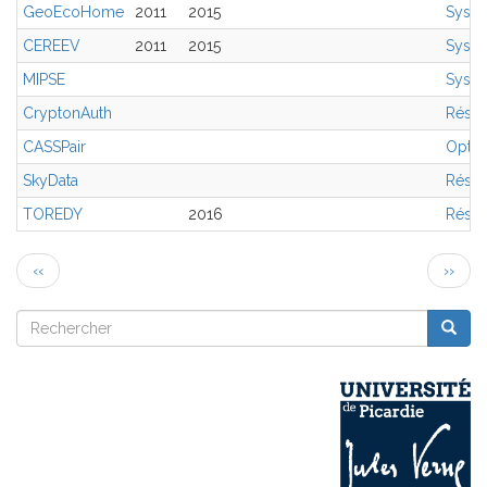
GeoEcoHome
2011
2015
Syst
CEREEV
2011
2015
Syst
MIPSE
Syst
CryptonAuth
Résea
CASSPair
Optim
SkyData
Résea
TOREDY
2016
Résea
Pagination
Page
Page
‹‹
››
précédente
suivan
Rechercher
Reche
Rechercher