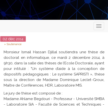
Toggl
naviga
Date
02
déc
2014
Type
Soutenance
Monsieur Ismail Hassan Djillal soutiendra une thèse de
doctorat en informatique, ce mardi 2 décembre 2014, à
9h30, dans la salle des thèses de l’Ecole Doctorale, ayant
pour intitulé : "Un système d’aide à la conception de
dispositifs pédagogiques : Le système SAPRISTI », thèse
sous la direction de Madame Dominique Leclet-Groux,
Maître de Conférences, HDR, Laboratoire MIS.
Le jury de thèse est composé de :
Madame Ahlame Begdouri - Professeur - Université SMBA
- Laboratoire SIA - Faculté de Sciences et Techniques -