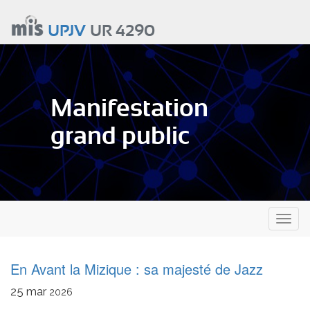
Aller
au
UPJV
UR 4290
contenu
principal
Manifestation
grand public
Toggl
naviga
En Avant la Mizique : sa majesté de Jazz
25
mar
2026