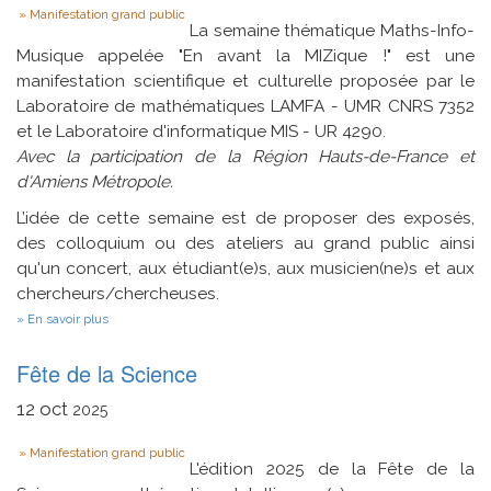
Type
Manifestation grand public
La semaine thématique Maths-Info-
Musique appelée "En avant la MIZique !" est une
manifestation scientifique et culturelle proposée par le
Laboratoire de mathématiques LAMFA - UMR CNRS 7352
et le Laboratoire d'informatique MIS - UR 4290.
Avec la participation de la Région Hauts-de-France et
d'Amiens Métropole.
L’idée de cette semaine est de proposer des exposés,
des colloquium ou des ateliers au grand public ainsi
qu'un concert, aux étudiant(e)s, aux musicien(ne)s et aux
chercheurs/chercheuses.
sur
En savoir plus
En
Avant
Fête de la Science
la
Mizique
:
12
oct
2025
sa
majesté
Type
Manifestation grand public
de
L'édition 2025 de la Fête de la
Jazz