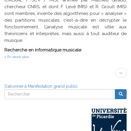
(CRIStAL / SCV / MIS), animée par Mathieu Giraud,
chercheur CNRS, et dont F. Levé (MIS) et R. Groult (MIS)
sont membres, invente des algorithmes pour « analyser »
des partitions musicales, c’est-à-dire en décrypter le
fonctionnement. L’analyse musicale est utile aux
théoriciens et interprètes, mais aussi à tout auditeur de
musique.
Recherche en informatique musicale
sur
En savoir plus
As
we
Pagination
are
Page
››
blind
suivan
S'abonner à Manifestation grand public
Rechercher
Reche
Rechercher