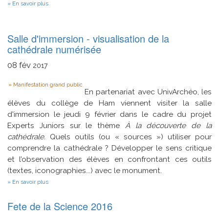
sur
En savoir plus
Safra'Numériques
Salle d'immersion - visualisation de la
cathédrale numérisée
08
fév
2017
Type
Manifestation grand public
En partenariat avec UnivArchéo, les
élèves du collège de Ham viennent visiter la salle
d'immersion le jeudi 9 février dans le cadre du projet
Experts Juniors sur le thème
À la découverte de la
cathédrale.
Quels outils (ou « sources ») utiliser pour
comprendre la cathédrale ? Développer le sens critique
et l’observation des élèves en confrontant ces outils
(textes, iconographies...) avec le monument.
sur
En savoir plus
Salle
d'immersion
Fete de la Science 2016
-
visualisation