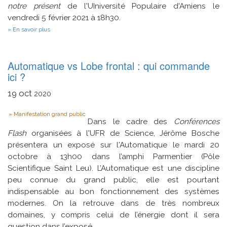
notre présent
de l'UIniversité Populaire d'Amiens le
vendredi 5 février 2021 à 18h30.
sur
En savoir plus
Intelligence
Artificielle
:
réalité,
Automatique vs Lobe frontal : qui commande
mythe
ici ?
et
enjeux
19
oct
2020
Type
Manifestation grand public
Dans le cadre des
Conférences
Flash
organisées à l'UFR de Science, Jérôme Bosche
présentera un exposé sur l'Automatique le mardi 20
octobre à 13h00 dans l’amphi Parmentier (Pôle
Scientifique Saint Leu). L’Automatique est une discipline
peu connue du grand public, elle est pourtant
indispensable au bon fonctionnement des systèmes
modernes. On la retrouve dans de très nombreux
domaines, y compris celui de l’énergie dont il sera
question dans l’exposé.