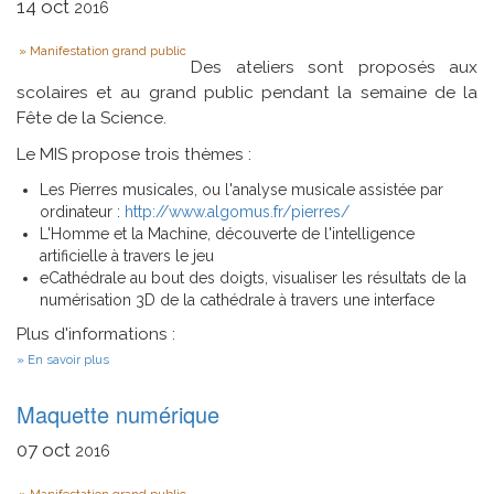
de
14
oct
2016
la
cathédrale
Type
Manifestation grand public
numérisée
Des ateliers sont proposés aux
scolaires et au grand public pendant la semaine de la
Fête de la Science.
Le MIS propose trois thèmes :
Les Pierres musicales, ou l'analyse musicale assistée par
ordinateur :
http://www.algomus.fr/pierres/
L'Homme et la Machine, découverte de l'intelligence
artificielle à travers le jeu
eCathédrale au bout des doigts, visualiser les résultats de la
numérisation 3D de la cathédrale à travers une interface
Plus d'informations :
sur
En savoir plus
Fete
de
Maquette numérique
la
Science
2016
07
oct
2016