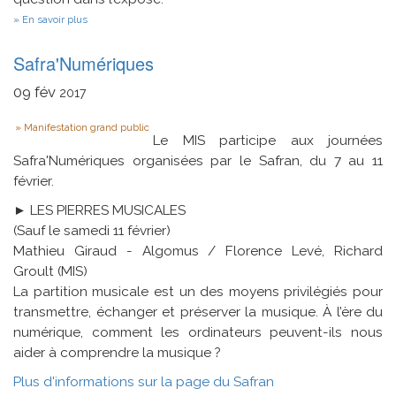
sur
En savoir plus
Automatique
vs
Safra'Numériques
Lobe
frontal
:
09
fév
2017
qui
commande
Type
Manifestation grand public
ici
Le MIS participe aux journées
?
Safra'Numériques organisées par le Safran, du 7 au 11
février.
► LES PIERRES MUSICALES
(Sauf le samedi 11 février)
Mathieu Giraud - Algomus / Florence Levé, Richard
Groult (MIS)
La partition musicale est un des moyens privilégiés pour
transmettre, échanger et préserver la musique. À l’ère du
numérique, comment les ordinateurs peuvent-ils nous
aider à comprendre la musique ?
Plus d'informations sur la page du Safran