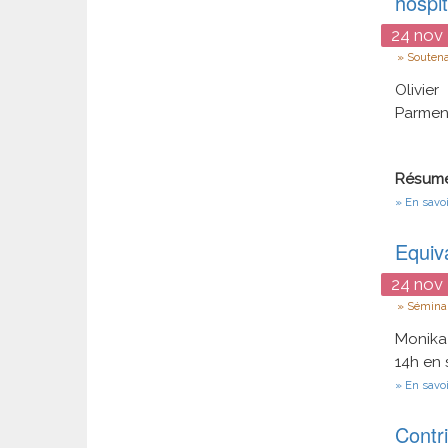
hospit
24
nov
Type
Souten
Olivie
Parment
Résum
En savoi
Equiva
24
nov
Type
Séminai
Monika
14h en 
En savoi
Contr