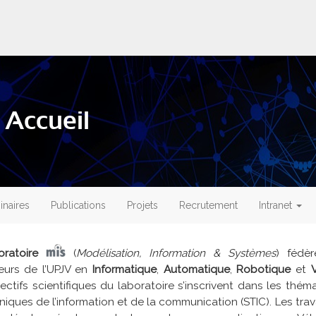
 Accueil
naires
Publications
Projets
Recrutement
Intranet
oratoire
(
Modélisation, Information & Systèmes
) fédè
eurs de l’UPJV en
Informatique
,
Automatique
,
Robotique
et
ectifs scientifiques du laboratoire s’inscrivent dans les thé
niques de l’information et de la communication (STIC). Les tra