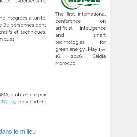
ule, Cybersécurité,
The first international
e intégrées à l’unité.
conference on
f de 80 personnes dont
artificial intelligence
atifs et techniques,
and smart
miques.
technologies for
green energy , May 15–
16, 2026, Saidia
Morocco
DMA, a obtenu le prix
CN'2023
pour l'article
dans le milieu