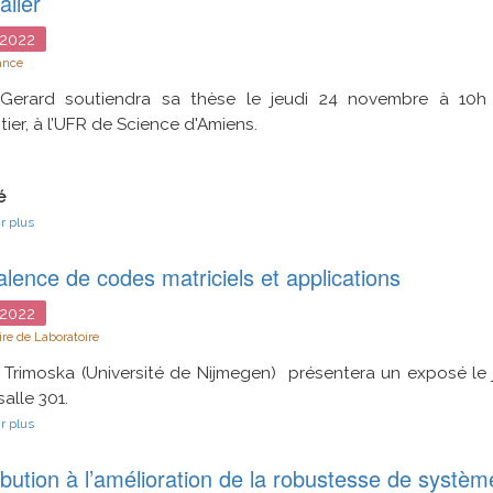
alier
étudiant
2022
ance
r Gerard soutiendra sa thèse le jeudi 24 novembre à 10h 
ier, à l’UFR de Science d'Amiens.
é
sur
r plus
LORH
:
lence de codes matriciels et applications
un
outil
pour
2022
la
re de Laboratoire
planification
du
 Trimoska (Université de Nijmegen) présentera un exposé le
parcours
patient
salle 301.
dans
sur
r plus
le
Equivalence
milieu
de
hospitalier
ibution à l’amélioration de la robustesse de systè
codes
matriciels