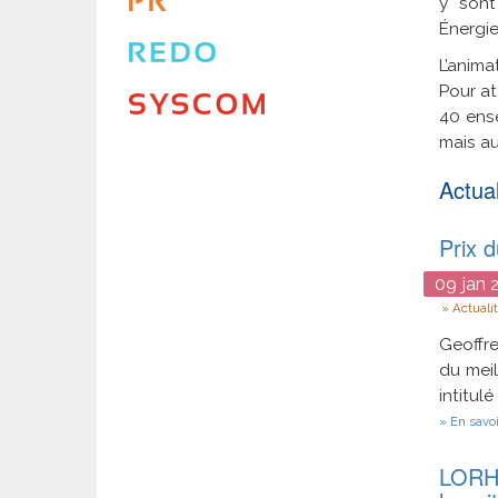
y sont
Énergie
L’anima
Pour at
40 ense
mais au
Actual
Prix d
09
jan
2
Type
Actuali
Geoffre
du meil
intitulé 
En savoi
LORH :