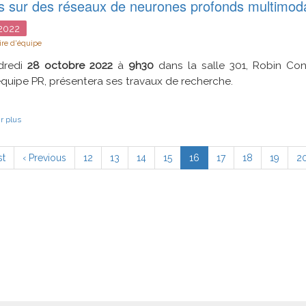
s sur des réseaux de neurones profonds multimod
et
applications
2022
re d'équipe
dredi
28 octobre 2022
à
9h30
dans la salle 301, Robin Co
équipe PR, présentera ses travaux de recherche.
sur
r plus
Contribution
à
ation
l’amélioration
ière
st
Page
‹ Previous
Page
12
Page
13
Page
14
Page
15
Page
16
Page
17
Page
18
Page
19
P
2
de
e
précédente
courante
la
robustesse
de
systèmes
de
perception
fondés
sur
des
réseaux
de
neurones
profonds