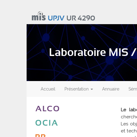
Aller
au
UPJV
UR 4290
contenu
principal
Laboratoire MIS /
Main
navigation
Accueil
Présentation
Annuaire
Sémi
Le lab
cherch
Les obj
et tech