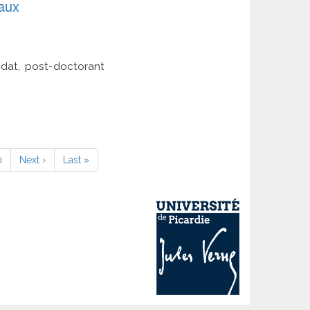
aux
ndat, post-doctorant
age
0
Page
Next ›
Dernière
Last »
suivante
page