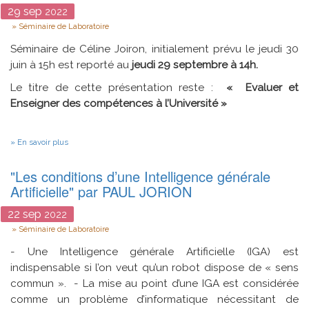
29
sep
2022
Type
Séminaire de Laboratoire
Séminaire de Céline Joiron, initialement prévu le jeudi 30
juin à 15h est reporté au
jeudi 29 septembre à 14h.
Le titre de cette présentation reste :
« Evaluer et
Enseigner des compétences à l’Université »
sur
En savoir plus
«
Evaluer
"Les conditions d’une Intelligence générale
et
Enseigner
Artificielle" par PAUL JORION
des
compétences
22
sep
2022
à
Type
l’Université
Séminaire de Laboratoire
»
- Une Intelligence générale Artificielle (IGA) est
indispensable si l’on veut qu’un robot dispose de « sens
commun ».
- La mise au point d’une IGA est considérée
comme un problème d’informatique nécessitant de