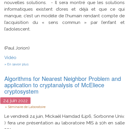
nouvelles solutions.
- Il sera montré que les solutions
informatiques existent d’ores et déjà et que ce qui
manque, c’est un modèle de l’humain rendant compte de
l’acquisition du « sens commun » par l’enfant et
l’adolescent.
(Paul Jorion)
Vidéo
sur
En savoir plus
"Les
conditions
Algorithms for Nearest Neighbor Problem and
d’une
Intelligence
application to cryptanalysis of McEliece
générale
cryptosystem
Artificielle"
par
24
juin
PAUL
2022
JORION
Type
Séminaire de Laboratoire
Le vendredi 24 juin, Mickaël Hamdad (Lip6, Sorbonne Univ.
) fera une présentation au laboratoire MIS à 10h en salle