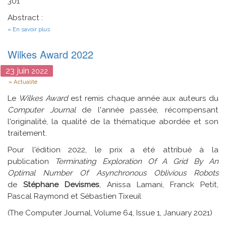
301
Abstract :
sur
En savoir plus
Algorithms
for
Wilkes Award 2022
Nearest
Neighbor
Problem
23
juin
2022
and
Type
Actualité
application
to
Le
Wilkes Award
est remis chaque année aux auteurs du
cryptanalysis
of
Computer Journal
de l'année passée, récompensant
McEliece
l'originalité, la qualité de la thématique abordée et son
cryptosystem
traitement.
Pour l'édition 2022, le prix a été attribué à la
publication
Terminating Exploration Of A Grid By An
Optimal Number Of Asynchronous Oblivious Robots
de
Stéphane Devismes
, Anissa Lamani, Franck Petit,
Pascal Raymond et Sébastien Tixeuil
(The Computer Journal, Volume 64, Issue 1, January 2021)