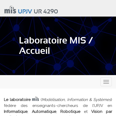
Aller
au
UPJV
UR 4290
contenu
principal
Laboratoire MIS /
Accueil
Toggl
naviga
Le laboratoire
(
Modélisation, Information & Systèmes
)
fédère des enseignants-chercheurs de l’UPJV en
Informatique
,
Automatique
,
Robotique
et
Vision par