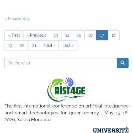
sur
En savoir plus
Wilkes
Award
Pagination
2022
Première
« First
Page
‹ Previous
Page
13
Page
14
Page
15
Page
16
Page
17
Page
18
page
précédente
courante
Page
19
Page
20
Page
21
Page
Next ›
Dernière
Last »
suivante
page
Rechercher
Reche
Rechercher
The first international conference on artificial intelligence
and smart technologies for green energy , May 15–16,
2026, Saidia Morocco