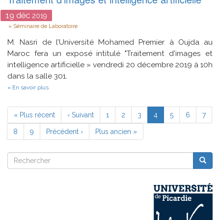
music
19
déc
2019
Type
Séminaire de Laboratoire
M. Nasri de l’Université Mohamed Premier à Oujda au
Maroc fera un exposé intitulé "Traitement d'images et
intelligence artificielle » vendredi 20 décembre 2019 à 10h
dans la salle 301.
sur
En savoir plus
Traitement
d'images
Pagination
et
Première
« Plus récent
Page
‹ Suivant
Page
1
Page
2
Page
3
Page
4
Page
5
Page
6
Page
7
intelligence
page
précédente
courante
artificielle
Page
8
Page
9
Page
Précédent ›
Dernière
Plus ancien »
suivante
page
Rechercher
Reche
Rechercher