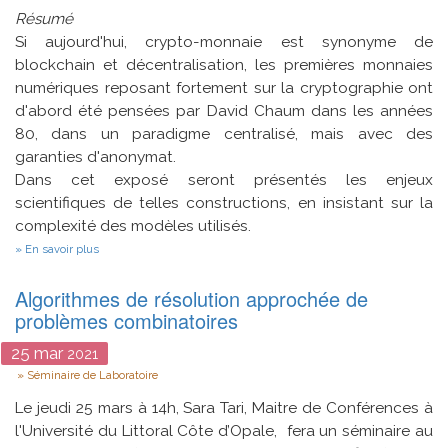
other
Résumé
purposes.
Si aujourd'hui, crypto-monnaie est synonyme de
blockchain et décentralisation, les premières monnaies
numériques reposant fortement sur la cryptographie ont
d'abord été pensées par David Chaum dans les années
80, dans un paradigme centralisé, mais avec des
garanties d'anonymat.
Dans cet exposé seront présentés les enjeux
scientifiques de telles constructions, en insistant sur la
complexité des modèles utilisés.
sur
En savoir plus
Monnaies
numériques
Algorithmes de résolution approchée de
transférables
problèmes combinatoires
25
mar
2021
Type
Séminaire de Laboratoire
Le jeudi 25 mars à 14h, Sara Tari, Maitre de Conférences à
l'Université du Littoral Côte d’Opale, fera un séminaire au