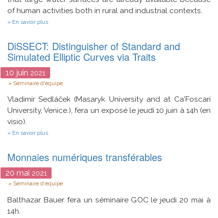
of human activities both in rural and industrial contexts.
sur
En savoir plus
Solar
energy
DiSSECT: Distinguisher of Standard and
is
intrinsically
Simulated Elliptic Curves via Traits
distributed.
Therefore,
10
juin
2021
the
Type
best
Séminaire d'équipe
way
to
Vladimír Sedláček (Masaryk University and at Ca'Foscari
use
University, Venice.), fera un exposé le jeudi 10 juin à 14h (en
it
visio).
is
with
sur
En savoir plus
distributed
DiSSECT:
plants
Distinguisher
integrated
Monnaies numériques transférables
of
with
Standard
the
and
20
mai
2021
environment
Simulated
Type
Séminaire d'équipe
or
Elliptic
with
Curves
Balthazar Bauer fera un séminaire GOC le jeudi 20 mai à
structures
via
built
Traits
14h.
for