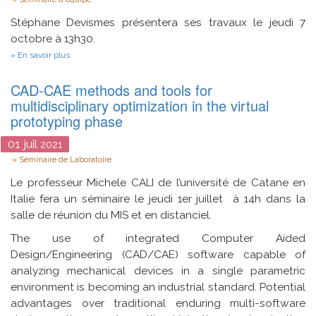
Type
Stéphane Devismes présentera ses travaux le jeudi 7
octobre à 13h30.
sur
En savoir plus
Optimal
Exclusive
CAD-CAE methods and tools for
Perpetual
Grid
multidisciplinary optimization in the virtual
Exploration
prototyping phase
by
Luminous
01
juil
Myopic
2021
Opaque
Type
Séminaire de Laboratoire
Robots
with
Le professeur Michele CALI de l’université de Catane en
Common
Italie fera un séminaire le jeudi 1er juillet à 14h dans la
Chirality
salle de réunion du MIS et en distanciel.
The use of integrated Computer Aided
Design/Engineering (CAD/CAE) software capable of
analyzing mechanical devices in a single parametric
environment is becoming an industrial standard. Potential
advantages over traditional enduring multi-software