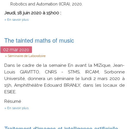
Robotics and Automation (ICRA), 2020.
Jeudi, 18 juin 2020 à 15h00 :
sur
En savoir plus
Séminaires
en
ligne
/
The tainted maths of music
Perception
robotique
02
mar
2020
Type
Séminaire de Laboratoire
Dans le cadre de la semaine En avant la MIZique, Jean-
Louis GIAVITTO, CNRS - STMS, IRCAM, Sorbonne
Université, donnera un séminaire le lundi 2 mars 2020 à
15h, Amphithéâtre Edouard BRANLY, dans les locaux de
ESIEE.
Résumé
sur
En savoir plus
The
tainted
maths
of
Traitement d'images et intelligence artificielle