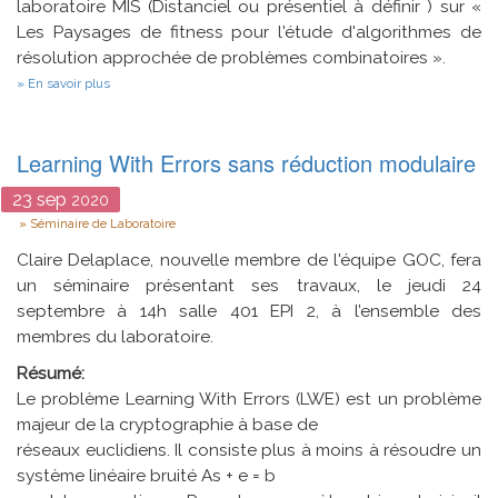
laboratoire MIS (Distanciel ou présentiel à définir ) sur «
Les Paysages de fitness pour l'étude d'algorithmes de
résolution approchée de problèmes combinatoires ».
sur
En savoir plus
Algorithmes
de
résolution
approchée
Learning With Errors sans réduction modulaire
de
problèmes
23
sep
2020
combinatoires
Type
Séminaire de Laboratoire
Claire Delaplace, nouvelle membre de l'équipe GOC, fera
un séminaire présentant ses travaux, le jeudi 24
septembre à 14h salle 401 EPI 2, à l’ensemble des
membres du laboratoire.
Résumé:
Le problème Learning With Errors (LWE) est un problème
majeur de la cryptographie à base de
réseaux euclidiens. Il consiste plus à moins à résoudre un
système linéaire bruité As + e = b