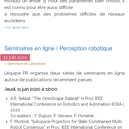
modulo un entier q. Pour des paramètres bien choisis, il
est connu pour être aussi difficile
à résoudre que des problèmes difficiles de réseaux
euclidiens.
sur
En savoir plus
Learning
With
Errors
sans
Séminaires en ligne / Perception robotique
réduction
modulaire
11
juin
2020
Type
Séminaire de Laboratoire
L’équipe PR organise deux séries de séminaires en ligne
autour de publications récemment parues.
Jeudi, 11 juin 2020 à 11h00:
A.R. Sekkat, ”The OmniScape Dataset” In Proc IEEE
International Conference on Robotics and Automation (ICRA ),
2020.
Co-auteurs : Y. Dupuis, P. Vasseur, P. Honeine.
F. Morbidi, "Subspace Projectors for State-Constrained Multi-
Robot Consensus", in Proc. IEEE International Conference on