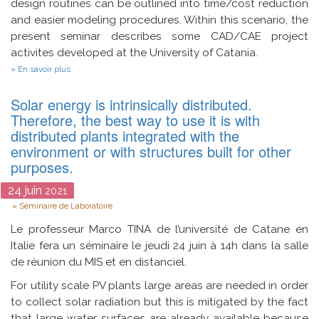
design routines can be outlined into time/cost reduction
and easier modeling procedures. Within this scenario, the
present seminar describes some CAD/CAE project
activites developed at the University of Catania.
sur
En savoir plus
CAD-
CAE
Solar energy is intrinsically distributed.
methods
and
Therefore, the best way to use it is with
tools
distributed plants integrated with the
for
environment or with structures built for other
multidisciplinary
optimization
purposes.
in
the
24
juin
2021
virtual
Type
prototyping
Séminaire de Laboratoire
phase
Le professeur Marco TINA de l’université de Catane en
Italie fera un séminaire le jeudi 24 juin à 14h dans la salle
de réunion du MIS et en distanciel.
For utility scale PV plants large areas are needed in order
to collect solar radiation but this is mitigated by the fact
that large water surfaces are already available because