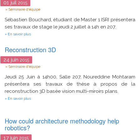
01
juil
la
2015
scène
Type
Séminaire d'équipe
de
2009
Sébastien Bouchard, étudiant de Master 1 ISRI présentera
à
ses travaux de stage le jeudi 2 juillet à 14h en 207.
nos
jours
sur
En savoir plus
Rassemblement
tolérant
Reconstruction 3D
aux
fautes
byzantines.
24
juin
2015
Type
Séminaire d'équipe
Jeudi 25 Juin à 14h00, Salle 207, Noureddine Mohtaram
présentera ses travaux de thèse à propos de la
reconstruction 3D basée vision multi-miroirs plans.
sur
En savoir plus
Reconstruction
3D
How could architecture methodology help
robotics?
17
juin
2015