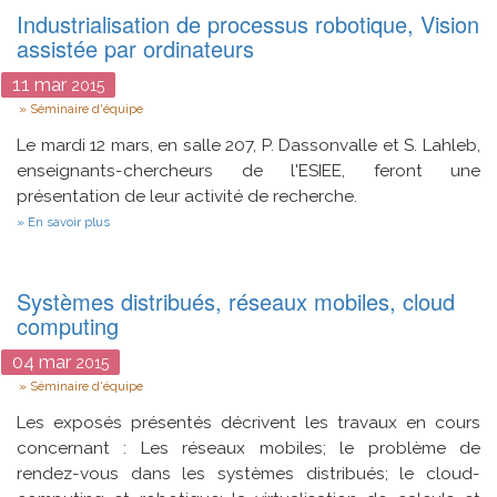
Industrialisation de processus robotique, Vision
assistée par ordinateurs
11
mar
2015
Type
Séminaire d'équipe
Le mardi 12 mars, en salle 207, P. Dassonvalle et S. Lahleb,
enseignants-chercheurs de l'ESIEE, feront une
présentation de leur activité de recherche.
sur
En savoir plus
Industrialisation
de
processus
robotique,
Systèmes distribués, réseaux mobiles, cloud
Vision
computing
assistée
par
04
mar
ordinateurs
2015
Type
Séminaire d'équipe
Les exposés présentés décrivent les travaux en cours
concernant : Les réseaux mobiles; le problème de
rendez-vous dans les systèmes distribués; le cloud-