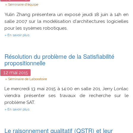
Type
Séminaire d'équipe
Yulin Zhang présentera un exposé jeudi 18 juin à 14h en
salle 2007 sur la modélisation d'architectures logicielles
pour les sysèmes robotiques.
sur
En savoir plus
How
could
architecture
methodology
Résolution du problème de la Satisfiabilité
help
propositionnelle
robotics?
12
mai
2015
Type
Séminaire de Laboratoire
Le mercredi 13 mai 2015 à 14:00 en salle 201, Jerry Lonlac
viendra présenter ses travaux de recherche sur le
problème SAT.
sur
En savoir plus
Résolution
du
problème
de
Le raisonnement qualitatif (QSTR) et leur
la