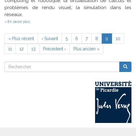
computing et robotique; la virtualisation de calculs et
problèmes de rendu visuel; la simulation dans les
réseaux.
sur
En savoir plus
Systèmes
distribués,
Pagination
réseaux
Première
« Plus récent
Page
‹ Suivant
Page
5
Page
6
Page
7
Page
8
Page
9
Page
10
mobiles,
page
précédente
courante
cloud
Page
11
Page
12
Page
13
Page
Précédent ›
Dernière
Plus ancien »
computing
suivante
page
Rechercher
Reche
Rechercher