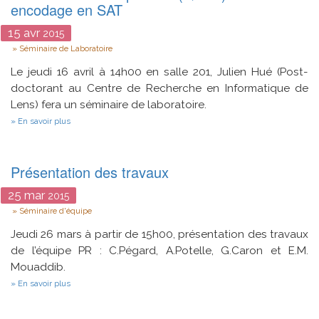
encodage en SAT
Satisfiabilité
propositionnelle
15
avr
2015
Type
Séminaire de Laboratoire
Le jeudi 16 avril à 14h00 en salle 201, Julien Hué (Post-
doctorant au Centre de Recherche en Informatique de
Lens) fera un séminaire de laboratoire.
sur
En savoir plus
Le
raisonnement
qualitatif
(QSTR)
Présentation des travaux
et
leur
25
mar
2015
encodage
Type
en
Séminaire d'équipe
SAT
Jeudi 26 mars à partir de 15h00, présentation des travaux
de l’équipe PR : C.Pégard, A.Potelle, G.Caron et E.M.
Mouaddib.
sur
En savoir plus
Présentation
des
travaux