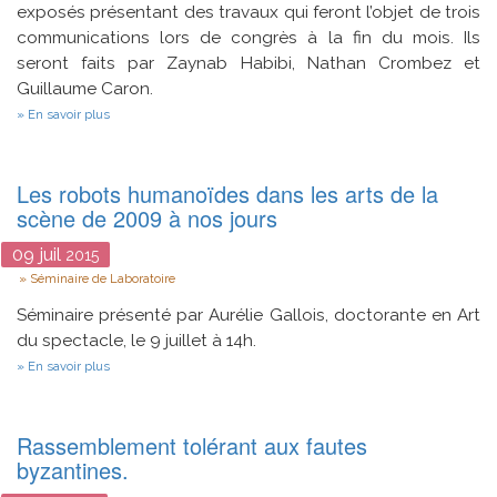
exposés présentant des travaux qui feront l’objet de trois
communications lors de congrès à la fin du mois. Ils
seront faits par Zaynab Habibi, Nathan Crombez et
Guillaume Caron.
sur
En savoir plus
Séminaire
Les robots humanoïdes dans les arts de la
scène de 2009 à nos jours
09
juil
2015
Type
Séminaire de Laboratoire
Séminaire présenté par Aurélie Gallois, doctorante en Art
du spectacle, le 9 juillet à 14h.
sur
En savoir plus
Les
robots
humanoïdes
dans
Rassemblement tolérant aux fautes
les
byzantines.
arts
de