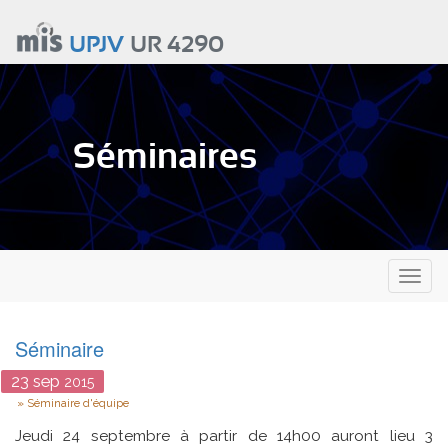
Aller
au
UPJV
UR 4290
contenu
principal
Séminaires
Toggl
naviga
Séminaire
23
sep
2015
Type
Séminaire d'équipe
Jeudi 24 septembre à partir de 14h00 auront lieu 3