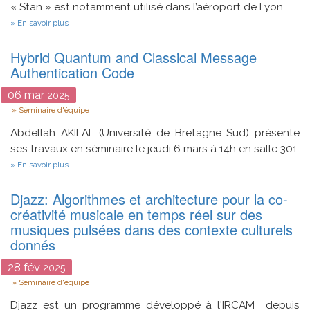
« Stan » est notamment utilisé dans l’aéroport de Lyon.
Deep
Learning.
sur
En savoir plus
Activités
de
Hybrid Quantum and Classical Message
recherche
:
Authentication Code
Stanley
Robotic
06
mar
2025
Type
Séminaire d'équipe
Abdellah AKILAL (Université de Bretagne Sud) présente
ses travaux en séminaire le jeudi 6 mars à 14h en salle 301
sur
En savoir plus
Hybrid
Quantum
Djazz: Algorithmes et architecture pour la co-
and
Classical
créativité musicale en temps réel sur des
Message
musiques pulsées dans des contexte culturels
Authentication
donnés
Code
28
fév
2025
Type
Séminaire d'équipe
Djazz est un programme développé à l'IRCAM depuis