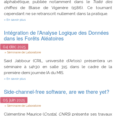
alphabétique, publiée notamment dans le
Traité des
chiffres
de Blaise de Vigenère (1586). Ce tournant
cependant ne se retranscrit nullement dans la pratique.
sur
En savoir plus
Une
substitution
Intégration de l’Analyse Logique des Données
pas
si
dans les Forêts Aléatoires
simple
:
04
déc
2025
pratiques
Type
et
Séminaire de Laboratoire
systèmes
de
Said Jabbour (CRIL, université d'Artois) présentera un
chiffrement
séminaire à 14h30 en salle 315 dans le cadre de la
en
première demi journée IA du MIS.
France
aux
sur
En savoir plus
XVIe
Intégration
et
de
XVIIe
Side-channel-free software, are we there yet?
l’Analyse
siècles
Logique
des
05
juin
2025
Données
Type
Séminaire de Laboratoire
dans
les
Clémentine Maurice (
Crystal, CNRS
) présente ses travaux
Forêts