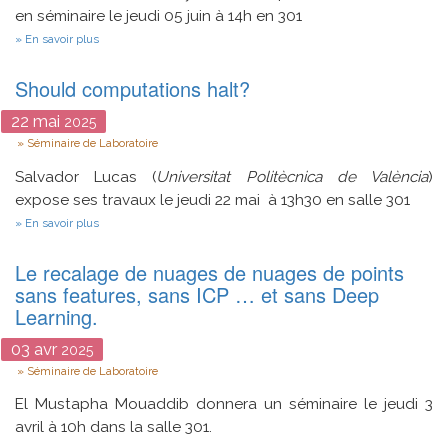
Aléatoires
en séminaire le jeudi 05 juin à 14h en 301
sur
En savoir plus
Side-
channel-
Should computations halt?
free
software,
are
22
mai
2025
we
Type
Séminaire de Laboratoire
there
yet?
Salvador Lucas (
Universitat Politècnica de València
)
expose ses travaux le jeudi 22 mai à 13h30 en salle 301
sur
En savoir plus
Should
computations
Le recalage de nuages de nuages de points
halt?
sans features, sans ICP … et sans Deep
Learning.
03
avr
2025
Type
Séminaire de Laboratoire
El Mustapha Mouaddib donnera un séminaire le jeudi 3
avril à 10h dans la salle 301.