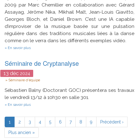
2009 par Marc Chemillier en collaboration avec Gérard
Assayag, Jérôme Nika, Mikhail Malt, Jean-Louis Giavitto,
Georges Bloch, et Daniel Brown. C’est une IA capable
d’improviser de la musique basée sur une pulsation
régulière dans des traditions musicales liées à la danse
comme on le verra dans les différents exemples vidéo.
sur
En savoir plus
Djazz:
Algorithmes
Séminaire de Cryptanalyse
et
architecture
pour
13
déc
2024
la
Type
Séminaire d'équipe
co-
créativité
Sébastien Balny (Doctorant GOC) présentera ses travaux
musicale
en
le vendredi 13/12 à 10h30 en salle 301.
temps
sur
En savoir plus
réel
Séminaire
sur
de
Pagination
des
Cryptanalyse
musiques
Page
1
Page
2
Page
3
Page
4
Page
5
Page
6
Page
7
Page
8
Page
9
Page
Précédent ›
pulsées
courante
suivante
dans
Dernière
Plus ancien »
des
page