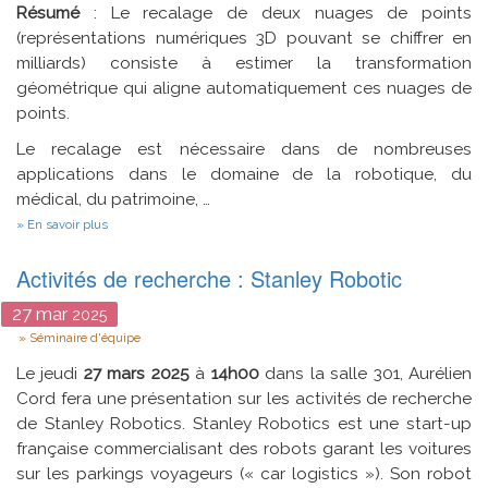
Résumé
: Le recalage de deux nuages de points
(représentations numériques 3D pouvant se chiffrer en
milliards) consiste à estimer la transformation
géométrique qui aligne automatiquement ces nuages de
points.
Le recalage est nécessaire dans de nombreuses
applications dans le domaine de la robotique, du
médical, du patrimoine, …
sur
En savoir plus
Le
recalage
Activités de recherche : Stanley Robotic
de
nuages
de
27
mar
2025
nuages
Type
Séminaire d'équipe
de
points
Le jeudi
27 mars 2025
à
14h00
dans la salle 301, Aurélien
sans
features,
Cord fera une présentation sur les activités de recherche
sans
de Stanley Robotics. Stanley Robotics est une start-up
ICP
française commercialisant des robots garant les voitures
…
et
sur les parkings voyageurs (« car logistics »). Son robot
sans