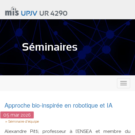
Aller
au
UPJV
UR 4290
contenu
principal
Séminaires
Toggl
naviga
Approche bio-inspirée en robotique et IA
05
mar
2026
Type
Séminaire d'équipe
Alexandre Pitti, professeur à l’ENSEA et membre du