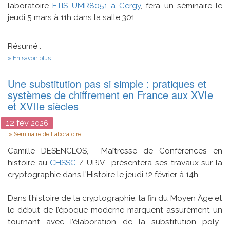
laboratoire
ETIS
UMR8051
à Cergy
, fera un séminaire le
jeudi 5 mars à 11h dans la salle 301.
Résumé :
sur
En savoir plus
Approche
bio-
Une substitution pas si simple : pratiques et
inspirée
en
systèmes de chiffrement en France aux XVIe
robotique
et XVIIe siècles
et
IA
12
fév
2026
Type
Séminaire de Laboratoire
Camille DESENCLOS, Maîtresse de Conférences en
histoire au
CHSSC
/ UPJV, présentera ses travaux sur la
cryptographie dans l'Histoire le jeudi 12 février à 14h.
Dans l’histoire de la cryptographie, la fin du Moyen Âge et
le début de l’époque moderne marquent assurément un
tournant avec l’élaboration de la substitution poly-