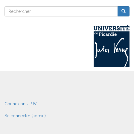
contexte
culturels
Rechercher
Reche
donnés
Rechercher
User
Connexion UPJV
account
menu
Se connecter (admin)