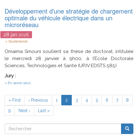
Like
Développement d’une stratégie de chargement
Attract
Like?
optimale du véhicule électrique dans un
A
microréseau
Study
of
28
jan
Homonymous
2026
Gathering
Type
Soutenance
in
Networks
Omaima Smouni soutient sa thèse de doctorat, intitulée
le mercredi 28 janvier à 9h00, à l’École Doctorale
Sciences, Technologies et Santé (UPJV EDSTS 585)
Jury :
sur
En savoir plus
Développement
d’une
Pagination
stratégie
Première
« First
Page
‹ Previous
Page
1
Page
2
Page
3
Page
4
Page
5
Page
6
Page
7
Page
8
de
page
précédente
courante
chargement
Page
9
Page
Next ›
Dernière
Last »
optimale
suivante
du
page
véhicule
Rechercher
électrique
Reche
Rechercher
dans
un