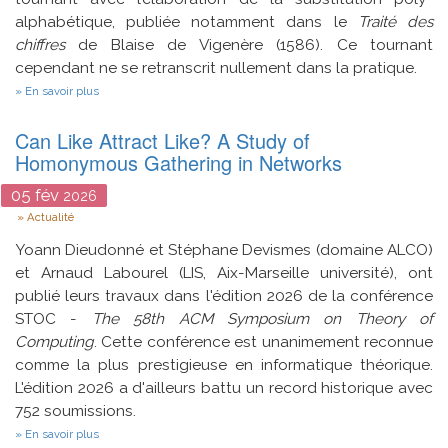
alphabétique, publiée notamment dans le
Traité des
chiffres
de Blaise de Vigenère (1586). Ce tournant
cependant ne se retranscrit nullement dans la pratique.
sur
En savoir plus
Une
substitution
Can Like Attract Like? A Study of
pas
si
Homonymous Gathering in Networks
simple
:
05
fév
2026
pratiques
Type
et
Actualité
systèmes
de
Yoann Dieudonné et Stéphane Devismes (domaine ALCO)
chiffrement
et Arnaud Labourel (LIS, Aix-Marseille université), ont
en
publié leurs travaux dans l'édition 2026 de la conférence
France
aux
STOC -
The 58th ACM Symposium on Theory of
XVIe
Computing
. Cette conférence est unanimement reconnue
et
XVIIe
comme la plus prestigieuse en informatique théorique.
siècles
L'édition 2026 a d'ailleurs battu un record historique avec
752 soumissions.
sur
En savoir plus
Can