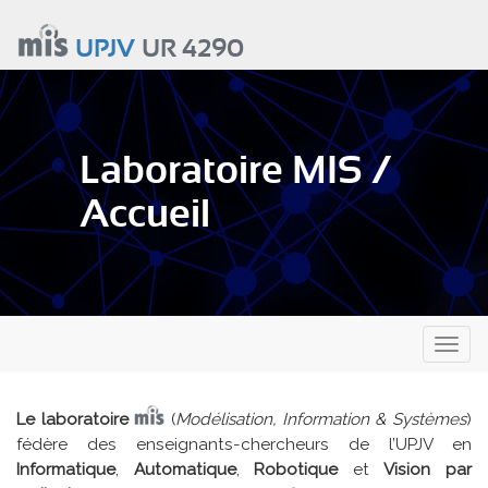
Aller
au
UPJV
UR 4290
contenu
principal
Laboratoire MIS /
Accueil
Toggl
naviga
Le laboratoire
(
Modélisation, Information & Systèmes
)
fédère des enseignants-chercheurs de l’UPJV en
Informatique
,
Automatique
,
Robotique
et
Vision par