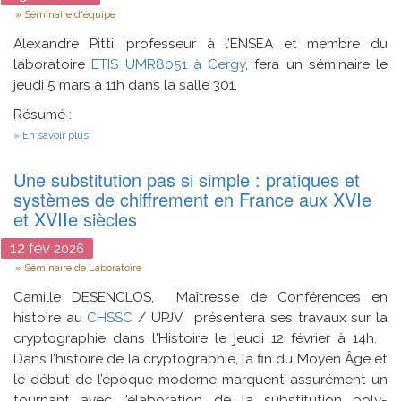
Type
Séminaire d'équipe
Alexandre Pitti, professeur à l’ENSEA et membre du
laboratoire
ETIS
UMR8051
à Cergy
, fera un séminaire le
jeudi 5 mars à 11h dans la salle 301.
Résumé :
sur
En savoir plus
Approche
bio-
Une substitution pas si simple : pratiques et
inspirée
en
systèmes de chiffrement en France aux XVIe
robotique
et XVIIe siècles
et
IA
12
fév
2026
Type
Séminaire de Laboratoire
Camille DESENCLOS, Maîtresse de Conférences en
histoire au
CHSSC
/ UPJV, présentera ses travaux sur la
cryptographie dans l'Histoire le jeudi 12 février à 14h.
Dans l’histoire de la cryptographie, la fin du Moyen Âge et
le début de l’époque moderne marquent assurément un
tournant avec l’élaboration de la substitution poly-