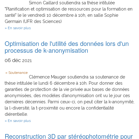
Simon Caillard soutiendra sa thèse intitulée
"Planification et optimisation de ressources pour la formation en
santé" le le vendredi 10 décembre à 10h, en salle Sophie
Germain (UFR des Sciences)
sur
En savoir plus
Planification
et
Optimisation de l'utilité des données lors d'un
optimisation
de
processus de k-anonymisation
ressources
pour
06
déc
2021
la
formation
Type
en
Soutenance
santé
Clémence Mauger soutiendra sa soutenance de
thèse intitulée le lundi 6 décembre à 10h. Pour donner des
garanties de protection de la vie privée aux bases de données
anonymisées, des modèles d’anonymisation ont vu le jour ces
dernières décennies. Parmi ceux-ci, on peut citer la k-anonymité,
la l-diversité, la t-proximité ou encore la confidentialité
diérentielle.
sur
En savoir plus
Optimisation
de
Reconstruction 3D par stéréophotométrie pour
l'utilité