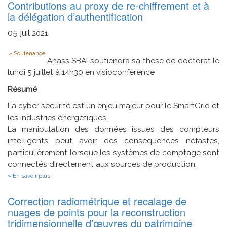
Contributions au proxy de re-chiffrement et à
par
stéréophotométrie
la délégation d’authentification
pour
la
05
juil
2021
vision
omnidirectionnelle
Type
Soutenance
Anass SBAI soutiendra sa thèse de doctorat le
lundi 5 juillet à 14h30 en visioconférence
Résumé
La cyber sécurité est un enjeu majeur pour le SmartGrid et
les industries énergétiques.
La manipulation des données issues des compteurs
intelligents peut avoir des conséquences néfastes,
particulièrement lorsque les systèmes de comptage sont
connectés directement aux sources de production.
sur
En savoir plus
Contributions
au
Correction radiométrique et recalage de
proxy
de
nuages de points pour la reconstruction
re-
tridimensionnelle d’œuvres du patrimoine
chiffrement