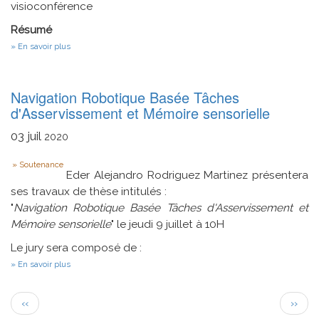
visioconférence
Résumé
sur
En savoir plus
Détection
Automatisée
du
Trouble
Navigation Robotique Basée Tâches
du
d'Asservissement et Mémoire sensorielle
Spectre
de
03
juil
l'Autisme
2020
via
Eye-
Type
Soutenance
Tracking
Eder Alejandro Rodriguez Martinez présentera
et
ses travaux de thèse intitulés :
Réseaux
de
"
Navigation Robotique Basée Tâches d'Asservissement et
Neurones
Mémoire sensorielle
" le jeudi 9 juillet à 10H
Artificiels:
Conception
Le jury sera composé de :
d'un
Système
sur
En savoir plus
d'Aide
Navigation
à
Robotique
la
Pagination
Basée
Page
Page
‹‹
››
Décision
Tâches
précédente
suivan