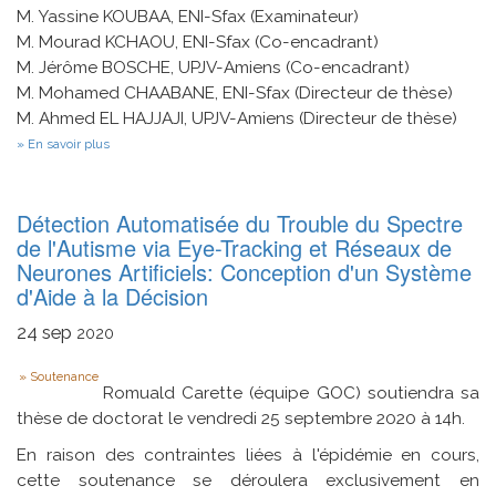
M. Yassine KOUBAA, ENI-Sfax (Examinateur)
M. Mourad KCHAOU, ENI-Sfax (Co-encadrant)
M. Jérôme BOSCHE, UPJV-Amiens (Co-encadrant)
M. Mohamed CHAABANE, ENI-Sfax (Directeur de thèse)
M. Ahmed EL HAJJAJI, UPJV-Amiens (Directeur de thèse)
sur
En savoir plus
Analyse
et
synthèse
des
Détection Automatisée du Trouble du Spectre
systèmes
de l'Autisme via Eye-Tracking et Réseaux de
singuliers
Neurones Artificiels: Conception d'un Système
retardés
à
d'Aide à la Décision
commutation
24
sep
2020
Type
Soutenance
Romuald Carette (équipe GOC) soutiendra sa
thèse de doctorat le vendredi 25 septembre 2020 à 14h.
En raison des contraintes liées à l'épidémie en cours,
cette soutenance se déroulera exclusivement en