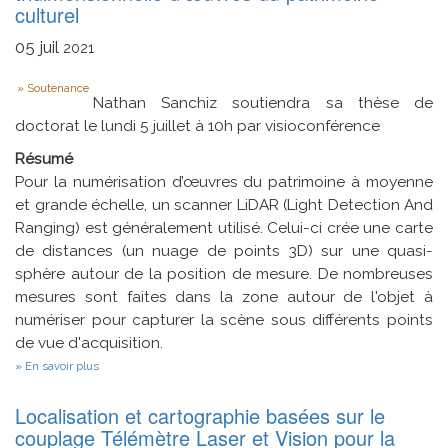
culturel
et
à
la
05
juil
2021
délégation
d’authentification
Type
Soutenance
Nathan Sanchiz soutiendra sa thèse de
doctorat le lundi 5 juillet à 10h par visioconférence
Résumé
Pour la numérisation d’œuvres du patrimoine à moyenne
et grande échelle, un scanner LiDAR (Light Detection And
Ranging) est généralement utilisé. Celui-ci crée une carte
de distances (un nuage de points 3D) sur une quasi-
sphère autour de la position de mesure. De nombreuses
mesures sont faites dans la zone autour de l'objet à
numériser pour capturer la scène sous différents points
de vue d'acquisition.
sur
En savoir plus
Correction
radiométrique
Localisation et cartographie basées sur le
et
recalage
couplage Télémètre Laser et Vision pour la
de