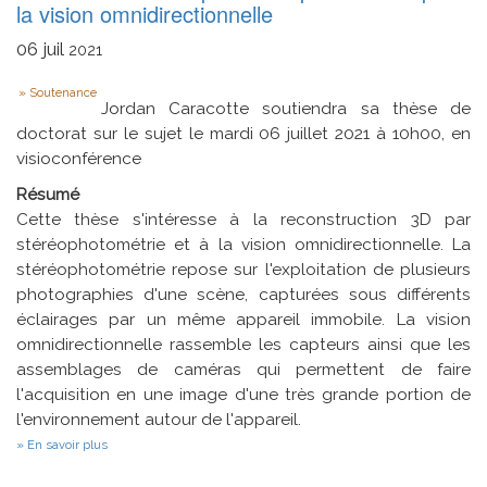
des
la vision omnidirectionnelle
données
lors
06
juil
2021
d'un
processus
Type
de
Soutenance
k-
Jordan Caracotte soutiendra sa thèse de
anonymisation
doctorat sur le sujet le mardi 06 juillet 2021 à 10h00, en
visioconférence
Résumé
Cette thèse s'intéresse à la reconstruction 3D par
stéréophotométrie et à la vision omnidirectionnelle. La
stéréophotométrie repose sur l'exploitation de plusieurs
photographies d'une scène, capturées sous différents
éclairages par un même appareil immobile. La vision
omnidirectionnelle rassemble les capteurs ainsi que les
assemblages de caméras qui permettent de faire
l'acquisition en une image d'une très grande portion de
l'environnement autour de l'appareil.
sur
En savoir plus
Reconstruction
3D