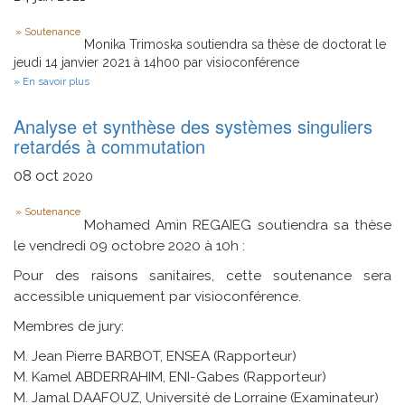
Télémètre
Type
Laser
Soutenance
et
Monika Trimoska soutiendra sa thèse de doctorat le
Vision
jeudi 14 janvier 2021 à 14h00 par visioconférence
pour
sur
En savoir plus
la
Combinatoire
navigation
en
autonome
Analyse et synthèse des systèmes singuliers
cryptanalyse
d’un
algébrique
retardés à commutation
robot
et
mobile
logique
08
oct
2020
Type
Soutenance
Mohamed Amin REGAIEG soutiendra sa thèse
le vendredi 09 octobre 2020 à 10h :
Pour des raisons sanitaires, cette soutenance sera
accessible uniquement par visioconférence.
Membres de jury:
M. Jean Pierre BARBOT, ENSEA (Rapporteur)
M. Kamel ABDERRAHIM, ENI-Gabes (Rapporteur)
M. Jamal DAAFOUZ, Université de Lorraine (Examinateur)