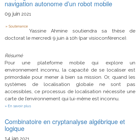
navigation autonome d’un robot mobile
nuages
de
09
juin
points
2021
pour
la
Type
Soutenance
reconstruction
Yassine Ahmine soutiendra sa thèse de
tridimensionnelle
doctorat le mercredi 9 juin à 10h (par visioconférence).
d’œuvres
du
patrimoine
culturel
Résumé
Pour une plateforme mobile qui explore un
environnement inconnu, la capacité de se localiser est
primordiale pour mener à bien sa mission. Or, quand les
systèmes de localisation globale ne sont pas
accessibles, ce processus de localisation nécessite une
carte de l’environnement qui lui-même est inconnu.
sur
En savoir plus
Localisation
et
Combinatoire en cryptanalyse algébrique et
cartographie
basées
logique
sur
le
14
jan
2021
couplage