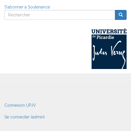
d'Asservissement
et
S'abonner à Soutenance
Mémoire
Rechercher
sensorielle
Reche
Rechercher
User
Connexion UPJV
account
menu
Se connecter (admin)