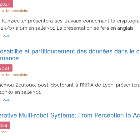
vision
2024
pour
re de Laboratoire
la
robotique
a Kunzweiler présentera ses travaux concernant la cryptogr
d'assistance
à
i 25/03 à 14h en salle 301. La présentation se fera en anglais.
l'autonomie
sur
r plus
à
Low
domicile
Memory
sabilité et partitionnement des données dans le c
Attacks
on
rmance
Small
Key
2024
CSIDH
re de Laboratoire
acmou Zeutouo, post-doctorant à l’INRIA de Lyon, présentera
10h30 en salle 301
sur
r plus
Composabilité
et
rative Multi-robot Systems: From Perception to Ac
partitionnement
des
données
024
dans
ance
le
calcul