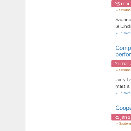
25
mar
Type
Séminai
Sabrin
le lund
En savoi
Compo
perfo
21
mar
Type
Séminai
Jerry L
mars à 
En savoi
Coope
31
jan
2
Type
Souten