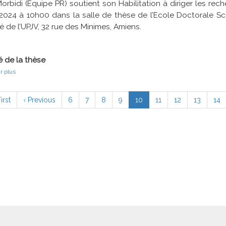
orbidi (Equipe PR) soutient son Habilitation à diriger les rec
haute
performance
 2024 à 10h00 dans la salle de thèse de l’Ecole Doctorale S
é de l’UPJV, 32 rue des Minimes, Amiens.
 de la thèse
sur
r plus
Cooperative
Multi-
ation
robot
emière
irst
Page
‹ Previous
Page
6
Page
7
Page
8
Page
9
Page
10
Page
11
Page
12
Page
13
Pag
14
Systems:
ge
précédente
courante
From
Perception
to
Action