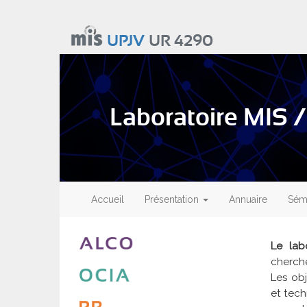
Aller
au
UPJV
UR 4290
contenu
principal
Laboratoire MIS /
Main
navigation
Accueil
Présentation
Annuaire
Sémi
Le lab
cherch
Les obj
et tech