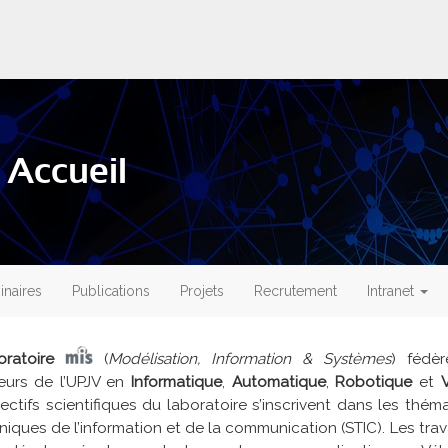
 Accueil
naires
Publications
Projets
Recrutement
Intranet
oratoire
(
Modélisation, Information & Systèmes
) fédè
eurs de l’UPJV en
Informatique
,
Automatique
,
Robotique
et
ectifs scientifiques du laboratoire s’inscrivent dans les thé
niques de l’information et de la communication (STIC). Les tra