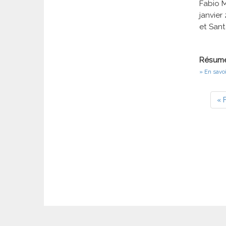
Fabio M
janvier
et Sant
Résumé
En savoi
Pagin
Pr
« F
pa