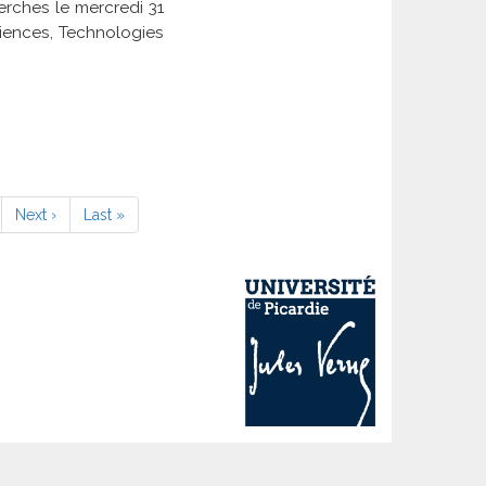
herches le mercredi 31
ciences, Technologies
e
Page
Next ›
Dernière
Last »
suivante
page