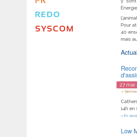
y sont
Énergie
L’anima
Pour at
40 ense
mais au
Actual
Recon
d'assi
27
mar
Type
Séminai
Catheri
14h en 
En savoi
Low M