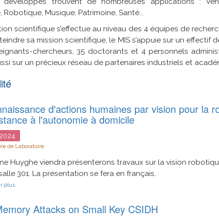
 développés trouvent de nombreuses applications : Véhic
, Robotique, Musique, Patrimoine, Santé...
tion scientifique s’effectue au niveau des 4 équipes de recherch
teindre sa mission scientifique, le MIS s’appuie sur un effecti
ignants-chercheurs, 35 doctorants et 4 personnels administr
ssi sur un précieux réseau de partenaires industriels et acadé
ité
naissance d'actions humaines par vision pour la r
stance à l'autonomie à domicile
2024
re de Laboratoire
ne Huyghe viendra présenterons travaux sur la vision robotiqu
salle 301. La présentation se fera en français.
sur
r plus
Reconnaissance
d'actions
emory Attacks on Small Key CSIDH
humaines
par